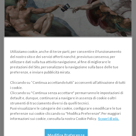
Nuovo Regime dei Minimi: quanto dura e
Utilizziamo cookie, anche di terze parti, per consentire il funzionamento
del nostro sito e dei servizi offerti nonché, previo tuo consenso, per
quanto può durare
utilizzare dati sulla tua attività navigazione, al fine di migliorare le
prestazioni del Sito, personalizzare la navigazione sulla base delle tue
FORFETTARI
METTERSI IN PROPRIO
preferenze, e inviare pubblicità mirata.
10/03/2014
Cliccando su “Continua accettando tutti” acconsenti all’attivazione di tutti
i cookie.
La durata della permanenza nel Regime dei Minimi ha
Cliccando su "Continua senza accettare" permarranno le impostazioni di
default e, dunque, continuerai a navigare in assenza di cookie o altri
alcune variabili da prendere in considerazione, ecco
strumenti di tracciamento diversi da quelli tecnici.
quali. Ci sono inoltre anche delle “possibili” novità
Puoi visualizzare le categorie dei cookie, configurare o modificare le tue
preferenze sui cookie cliccando su "Modifica Preferenze". Per maggiori
provenienti dall’Unione Europea, scopriamo quali!
informazioni sui cookie, consulta la nostra Cookie Policy.
Scopri di più.
Modifica Preferenze