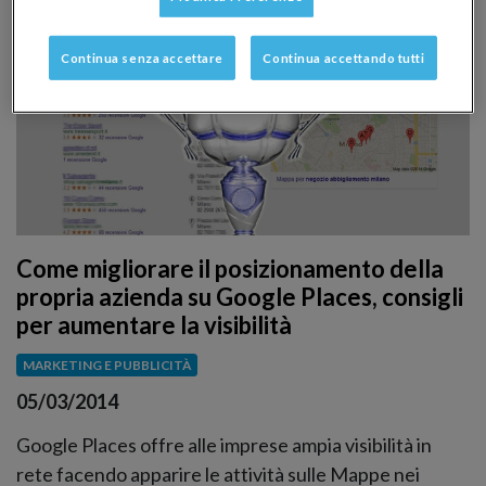
Continua senza accettare
Continua accettando tutti
Come migliorare il posizionamento della
propria azienda su Google Places, consigli
per aumentare la visibilità
MARKETING E PUBBLICITÀ
05/03/2014
Google Places offre alle imprese ampia visibilità in
rete facendo apparire le attività sulle Mappe nei