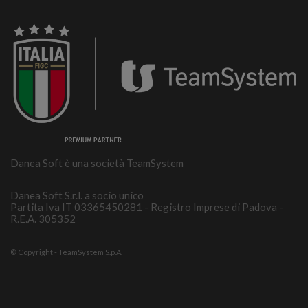
Danea Soft è una società TeamSystem
Danea Soft S.r.l. a socio unico
Partita Iva IT 03365450281 - Registro Imprese di Padova -
R.E.A. 305352
© Copyright - TeamSystem S.p.A.