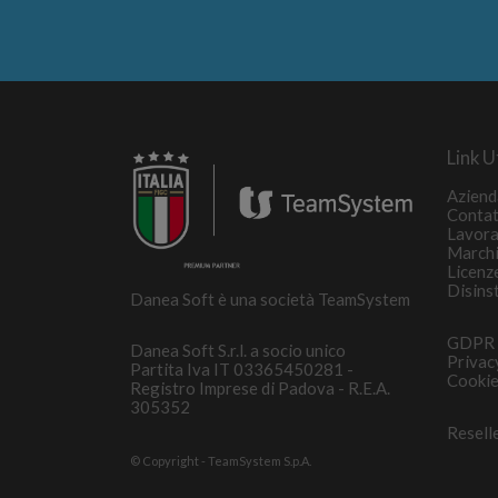
Link Ut
Aziend
Contat
Lavora
March
Licenz
Disins
Danea Soft è una società TeamSystem
GDPR
Danea Soft S.r.l. a socio unico
Privac
Partita Iva IT 03365450281 -
Cookie
Registro Imprese di Padova - R.E.A.
305352
Resell
© Copyright - TeamSystem S.p.A.