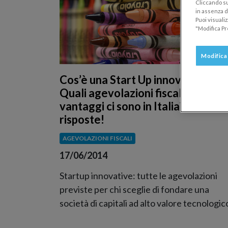
Cliccando su
in assenza di
Puoi visuali
"Modifica Pr
Modifica
Cos’è una Start Up innovativa?
Quali agevolazioni fiscali e
vantaggi ci sono in Italia? Ecco le
risposte!
AGEVOLAZIONI FISCALI
17/06/2014
Startup innovative: tutte le agevolazioni
previste per chi sceglie di fondare una
società di capitali ad alto valore tecnologic