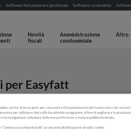
o
Software fatturazione e gestionale
Software condominio
Software
zione
Novità
Amministrazione
Altro
enti
fiscali
condominiale
i per Easyfatt
cookie, anche di terze parti, per consentire il funzionamento del nostro sito e dei servizi
nsenso, per utilizzare dati sulla tua attività navigazione, al fine di migliorare le prestazion
re la navigazione sulla base delle tue preferenze, e inviare pubblicità mirata.
Fatturazione elettronica e Danea
Easyfatt, tutte le risorse
“Continua accettando tutti” acconsenti all’attivazione di tutti i cookie.