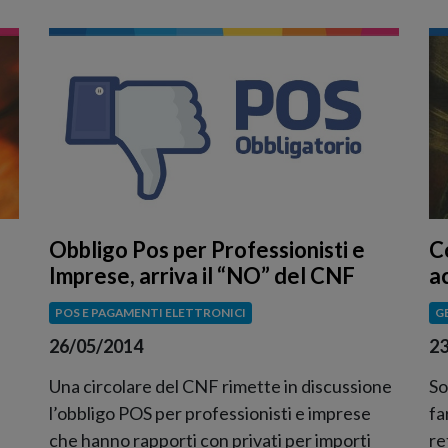
Obbligo Pos per Professionisti e
C
Imprese, arriva il “NO” del CNF
a
POS E PAGAMENTI ELETTRONICI
G
26/05/2014
23
Una circolare del CNF rimette in discussione
So
l’obbligo POS per professionisti e imprese
fa
che hanno rapporti con privati per importi
re