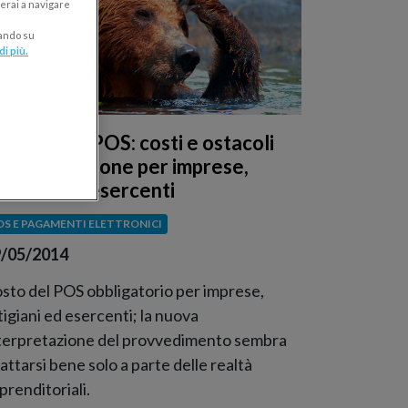
erai a navigare
cando su
di più.
bbligo del POS: costi e ostacoli
ell’applicazione per imprese,
rtigiani ed esercenti
OS E PAGAMENTI ELETTRONICI
/05/2014
sto del POS obbligatorio per imprese,
tigiani ed esercenti; la nuova
terpretazione del provvedimento sembra
attarsi bene solo a parte delle realtà
prenditoriali.