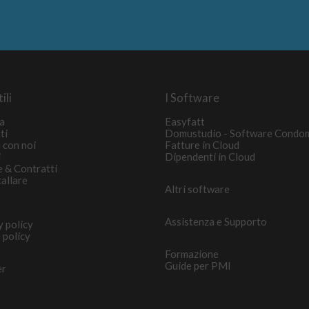
ili
I Software
a
Easyfatt
ti
Domustudio - Software Condo
 con noi
Fatture in Cloud
i
Dipendenti in Cloud
e & Contratti
tallare
Altri software
Assistenza e Supporto
y policy
 policy
Formazione
Guide per PMI
er