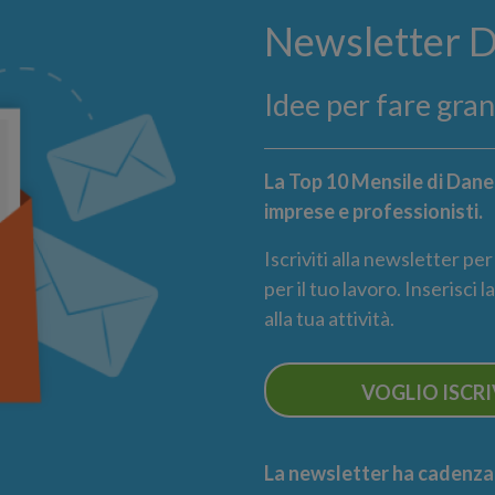
Newsletter 
Idee per fare gra
La Top 10 Mensile di Danea
imprese e professionisti.
Iscriviti alla newsletter pe
per il tuo lavoro. Inserisci 
alla tua attività.
VOGLIO ISCR
La newsletter ha cadenza m