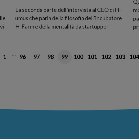
Qu
La seconda parte dell’intervista al CEO di H-
mo
lle
umus che parla della filosofia dell’incubatore
pa
vi
H-Farm e della mentalità da startupper
pr
…
1
96
97
98
99
100
101
102
103
104