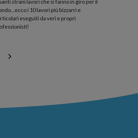
anti strani lavori che si fanno in giro per il
ndo…ecco i 10 lavori più bizzarri e
rticolari eseguiti da veri e propri
ofessionisti!