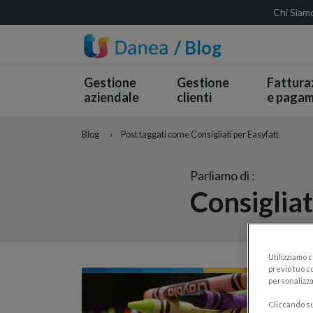
Chi Siam
/ Blog
Gestione
Gestione
Fattura
aziendale
clienti
e pagam
Blog
›
Post taggati come Consigliati per Easyfatt
Parliamo di :
Consigliat
Utilizziamo 
previo tuo co
personalizza
Cliccando su 