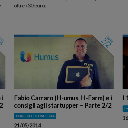
e
oltre i 30 euro.
 i
Fabio Carraro (H-umus, H-Farm) e i
I 
/2
consigli agli startupper – Parte 2/2
I
CONSIGLI E STRATEGIA
16
21/05/2014