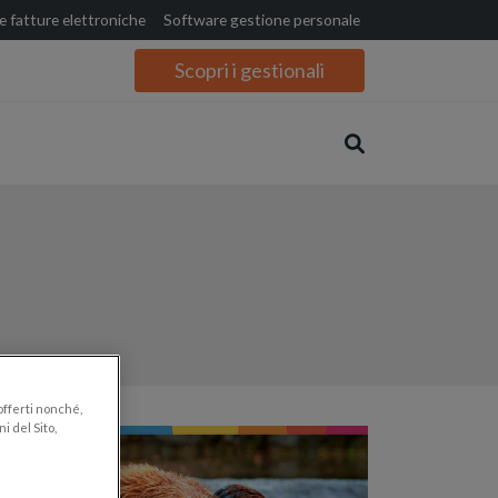
 fatture elettroniche
Software gestione personale
Scopri i gestionali
 offerti nonché,
i del Sito,