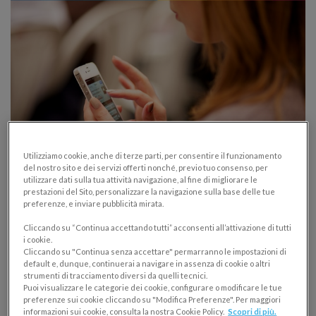
Utilizziamo cookie, anche di terze parti, per consentire il funzionamento
del nostro sito e dei servizi offerti nonché, previo tuo consenso, per
E-commerce in Italia in crescita assieme ai
utilizzare dati sulla tua attività navigazione, al fine di migliorare le
pagamenti elettronici, ma quali sono i
prestazioni del Sito, personalizzare la navigazione sulla base delle tue
preferenze, e inviare pubblicità mirata.
numeri?
Cliccando su “Continua accettando tutti” acconsenti all’attivazione di tutti
POS E PAGAMENTI ELETTRONICI
i cookie.
Cliccando su "Continua senza accettare" permarranno le impostazioni di
15/04/2015
default e, dunque, continuerai a navigare in assenza di cookie o altri
strumenti di tracciamento diversi da quelli tecnici.
Si moltiplicano i pagamenti elettronici, l’ecommerce in
Puoi visualizzare le categorie dei cookie, configurare o modificare le tue
preferenze sui cookie cliccando su "Modifica Preferenze". Per maggiori
Italia cresce continuamente. La digitalizzazione
informazioni sui cookie, consulta la nostra Cookie Policy.
Scopri di più.