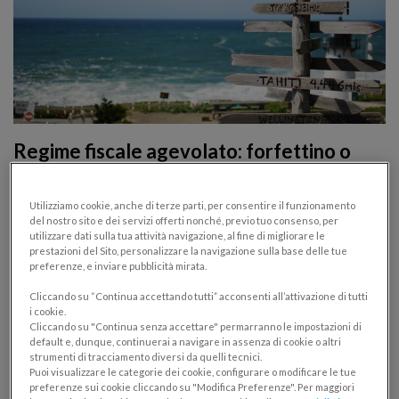
Regime fiscale agevolato: forfettino o
minimo? Come scegliere prima che
spariscano
Utilizziamo cookie, anche di terze parti, per consentire il funzionamento
del nostro sito e dei servizi offerti nonché, previo tuo consenso, per
FORFETTARI
METTERSI IN PROPRIO
utilizzare dati sulla tua attività navigazione, al fine di migliorare le
prestazioni del Sito, personalizzare la navigazione sulla base delle tue
27/11/2014
preferenze, e inviare pubblicità mirata.
Il nuovo Regime dei minimi 2015 cancellerà forfettino
Cliccando su “Continua accettando tutti” acconsenti all’attivazione di tutti
i cookie.
e minimo odierni. Molti aprono partita iva oggi per
Cliccando su "Continua senza accettare" permarranno le impostazioni di
accedere al regime fiscale agevolato odierno che per
default e, dunque, continuerai a navigare in assenza di cookie o altri
strumenti di tracciamento diversi da quelli tecnici.
ora risulta molto più appetitoso, ma quale scegliere?
Puoi visualizzare le categorie dei cookie, configurare o modificare le tue
preferenze sui cookie cliccando su "Modifica Preferenze". Per maggiori