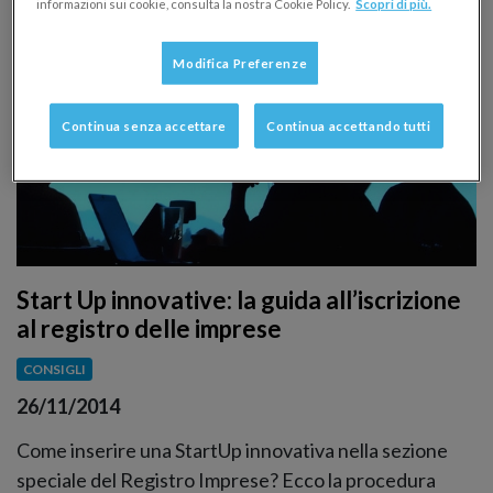
informazioni sui cookie, consulta la nostra Cookie Policy.
Scopri di più.
Modifica Preferenze
Continua senza accettare
Continua accettando tutti
Start Up innovative: la guida all’iscrizione
al registro delle imprese
CONSIGLI
26/11/2014
Come inserire una StartUp innovativa nella sezione
speciale del Registro Imprese? Ecco la procedura