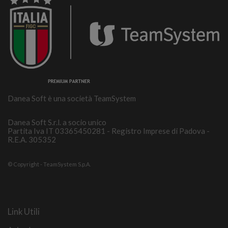
Danea Soft è una società TeamSystem
Danea Soft S.r.l. a socio unico
Partita Iva IT 03365450281 - Registro Imprese di Padova -
R.E.A. 305352
© Copyright - TeamSystem S.p.A.
Link Utili