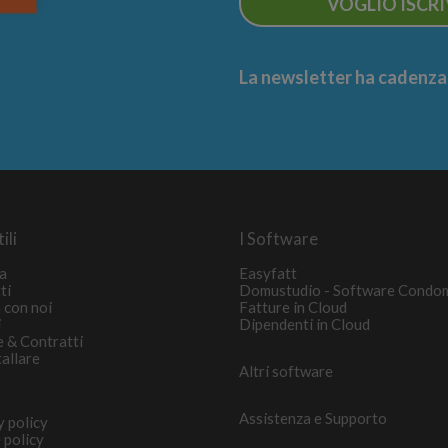
VOGLIO ISCR
La newsletter ha cadenza m
ili
I Software
a
Easyfatt
ti
Domustudio - Software Condo
 con noi
Fatture in Cloud
i
Dipendenti in Cloud
e & Contratti
tallare
Altri software
Assistenza e Supporto
y policy
 policy