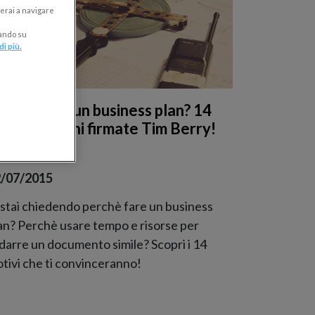
erai a navigare
cando su
di più.
erché fare un business plan? 14
ttime ragioni firmate Tim Berry!
USINESS PLAN
/07/2015
 stai chiedendo perchè fare un business
an? Perchè usare tempo e risorse per
darre un documento simile? Scopri i 14
tivi che ti convinceranno!