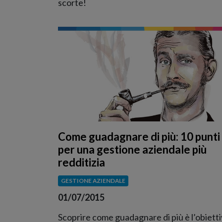
scorte!
Come guadagnare di più: 10 punti
per una gestione aziendale più
redditizia
GESTIONE AZIENDALE
01/07/2015
Scoprire come guadagnare di più è l’obiett