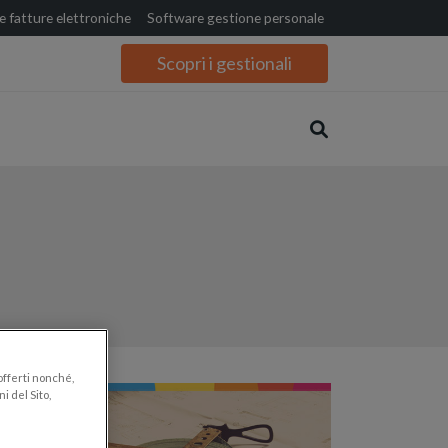
 fatture elettroniche
Software gestione personale
Scopri i gestionali
 offerti nonché,
i del Sito,