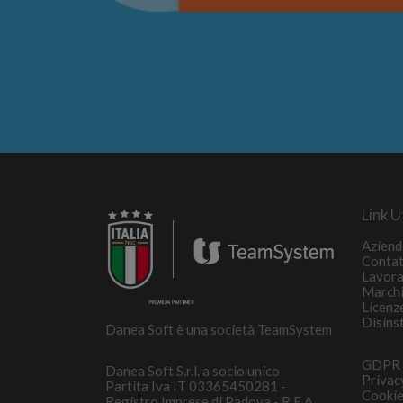
Link Ut
Aziend
Contat
Lavora
March
Licenz
Disins
Danea Soft è una società TeamSystem
GDPR
Danea Soft S.r.l. a socio unico
Privac
Partita Iva IT 03365450281 -
Cookie
Registro Imprese di Padova - R.E.A.