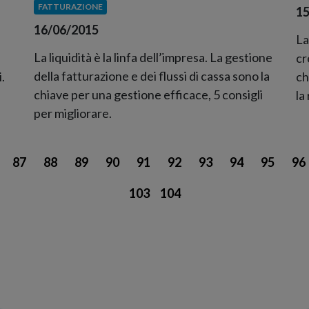
FATTURAZIONE
15
16/06/2015
La
La liquidità è la linfa dell’impresa. La gestione
cr
della fatturazione e dei flussi di cassa sono la
.
ch
chiave per una gestione efficace, 5 consigli
la
per migliorare.
87
88
89
90
91
92
93
94
95
96
103
104