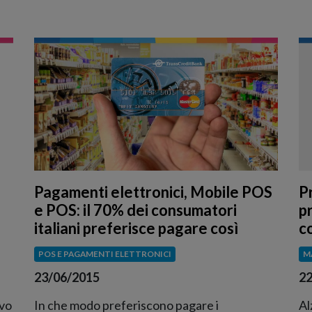
Pagamenti elettronici, Mobile POS
P
e POS: il 70% dei consumatori
pr
italiani preferisce pagare così
co
POS E PAGAMENTI ELETTRONICI
M
23/06/2015
22
ivo
In che modo preferiscono pagare i
Al