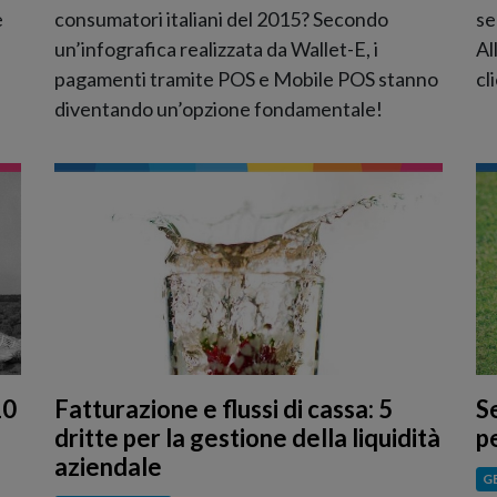
e
consumatori italiani del 2015? Secondo
se
un’infografica realizzata da Wallet-E, i
Al
pagamenti tramite POS e Mobile POS stanno
cl
diventando un’opzione fondamentale!
10
Fatturazione e flussi di cassa: 5
S
dritte per la gestione della liquidità
p
aziendale
G