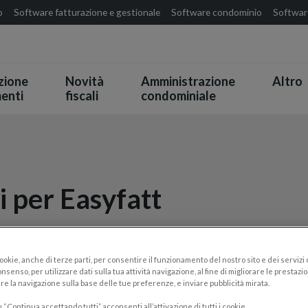
o
Software fatturazione e gestionale
Software condominio
Software
zione
Novità
Amministrazione
Altro
enti
fiscali
condominiale
i per Easyfatt
cookie, anche di terze parti, per consentire il funzionamento del nostro sito e dei servizi
nsenso, per utilizzare dati sulla tua attività navigazione, al fine di migliorare le prestazion
re la navigazione sulla base delle tue preferenze, e inviare pubblicità mirata.
“Continua accettando tutti” acconsenti all’attivazione di tutti i cookie.