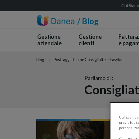
Chi Siam
/ Blog
Gestione
Gestione
Fattura
aziendale
clienti
e pagam
Blog
›
Post taggati come Consigliati per Easyfatt
Parliamo di :
Consigliat
Utilizziamo 
previo tuo co
personalizza
Cliccando su 