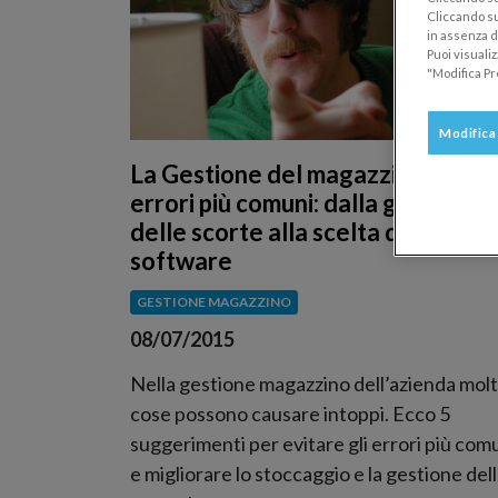
Cliccando su
in assenza di
Puoi visuali
"Modifica Pr
Modifica
La Gestione del magazzino e i 5
errori più comuni: dalla gestione
delle scorte alla scelta del
software
GESTIONE MAGAZZINO
08/07/2015
Nella gestione magazzino dell’azienda mol
cose possono causare intoppi. Ecco 5
suggerimenti per evitare gli errori più com
e migliorare lo stoccaggio e la gestione del