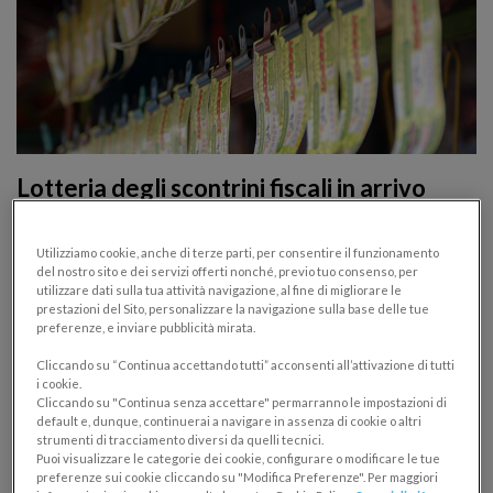
Lotteria degli scontrini fiscali in arrivo
anche in Italia: come funziona
Utilizziamo cookie, anche di terze parti, per consentire il funzionamento
PUBBLICA AMMINISTRAZIONE E STATO
del nostro sito e dei servizi offerti nonché, previo tuo consenso, per
09/02/2017
utilizzare dati sulla tua attività navigazione, al fine di migliorare le
prestazioni del Sito, personalizzare la navigazione sulla base delle tue
preferenze, e inviare pubblicità mirata.
Per combattere l’evasione bisogna trovare soluzioni
innovative. Dopo le esperienze di Portogallo, Cina,
Cliccando su “Continua accettando tutti” acconsenti all’attivazione di tutti
i cookie.
Grecia e Taiwan, anche l’Italia si prepara ad attivare la
Cliccando su "Continua senza accettare" permarranno le impostazioni di
default e, dunque, continuerai a navigare in assenza di cookie o altri
Lotteria degli scontrini fiscali. Vediamo di cosa si
strumenti di tracciamento diversi da quelli tecnici.
tratta
Puoi visualizzare le categorie dei cookie, configurare o modificare le tue
preferenze sui cookie cliccando su "Modifica Preferenze". Per maggiori