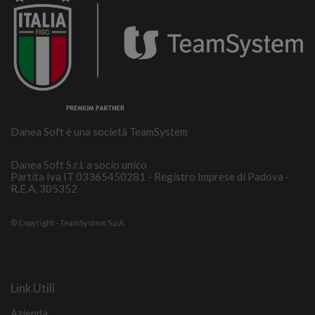
Danea Soft è una società TeamSystem
Danea Soft S.r.l. a socio unico
Partita Iva IT 03365450281 - Registro Imprese di Padova -
R.E.A. 305352
© Copyright - TeamSystem S.p.A.
Link Utili
Azienda