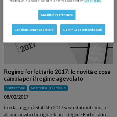
informazioni sui cookie, consulta la nostra Cookie Policy.
Scopri di più.
Modifica Preferenze
Continua senza accettare
Continua accettando tutti
Regime forfettario 2017: le novità e cosa
cambia per il regime agevolato
FORFETTARI
METTERSI IN PROPRIO
08/02/2017
Con la Legge di Stabilità 2017 sono state introdotte
alcune novità che riguardano il Regime Forfettario.