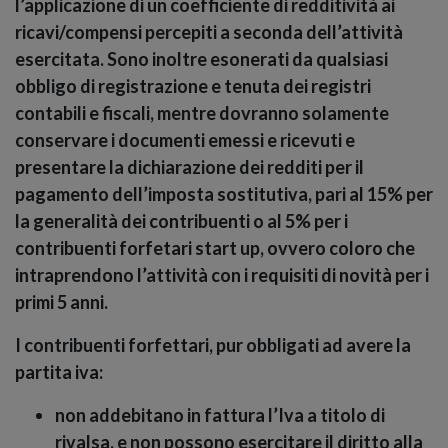
l’applicazione di un coefficiente di redditività ai
ricavi/compensi percepiti a seconda dell’attività
esercitata. Sono inoltre esonerati da qualsiasi
obbligo di registrazione e tenuta dei registri
contabili e fiscali, mentre dovranno solamente
conservare i documenti emessi e ricevuti e
presentare la dichiarazione dei redditi per il
pagamento dell’imposta sostitutiva, pari al 15% per
la generalità dei contribuenti o al 5% per i
contribuenti forfetari start up, ovvero coloro che
intraprendono l’attività con i requisiti di novità per i
primi 5 anni.
I contribuenti forfettari
, pur obbligati ad avere la
partita iva:
non addebitano in fattura l’Iva a titolo di
rivalsa, e non possono esercitare il diritto alla