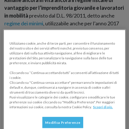
vantaggio per l’imprenditoria giovanile e lavoratori
in mobilità
previsto dal D.L. 98/2011, detto anche
regime dei minimi
, utilizzabile anche per l’anno 2017
da parte dei soggetti già in attività (per le nuove
attività non è possibile la sua adozione) che vi avevano
Utilizziamo cookie, anche di terze parti, per consentire il funzionamento
aderito entro il 31.12.2015 e applicabile nel rispetto
del nostro sito e dei servizi offerti nonché, previo tuo consenso, per
dei requisiti previsti fino alla sua scadenza naturale.
utilizzare dati sulla tua attività navigazione, al fine di migliorare le
prestazioni del Sito, personalizzare la navigazione sulla base delle tue
Tale regime può essere adottato
:
preferenze, e inviare pubblicità mirata.
Cliccando su “Continua accettando tutti” acconsenti all’attivazione di tutti
per il periodo d’imposta in cui è iniziata l’attività e
i cookie.
i quattro successivi;
Cliccando su "Continua senza accettare" permarranno le impostazioni di
default e, dunque, continuerai a navigare in assenza di cookie o altri
anche oltre il quarto anno successivo fino al
strumenti di tracciamento diversi da quelli tecnici.
compimento del trentacinquesimo anno di età
Puoi visualizzare le categorie dei cookie, configurare o modificare le tue
preferenze sui cookie cliccando su "Modifica Preferenze". Per maggiori
del contribuente minimo.
informazioni sui cookie, consulta la nostra Cookie Policy.
Scopri di più.
Regime forfettario 2017: i
Modifica Preferenze