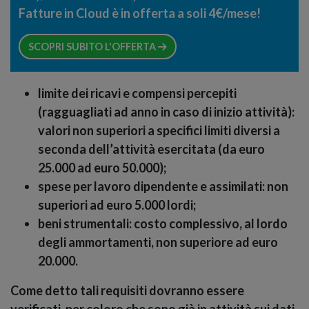
Fatture in Cloud è in offerta a soli 4€/mese!
SCOPRI SUBITO L'OFFERTA
limite dei ricavi e compensi percepiti
(ragguagliati ad anno in caso di inizio attività):
valori non superiori a specifici limiti diversi a
seconda dell’attività esercitata (da euro
25.000 ad euro 50.000);
spese per lavoro dipendente e assimilati
: non
superiori ad euro 5.000 lordi;
beni strumentali
: costo complessivo, al lordo
degli ammortamenti, non superiore ad euro
20.000.
Come detto tali requisiti dovranno essere