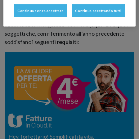
requisiti in breve
Continua senza accettare
Continua accettando tutti
L’
accesso al regime forfettario
, nonché il suo
mantenimento negli anni successivi, è possibile per i
soggetti che, con riferimento all’anno precedente
soddisfano i seguenti
requisiti:
Hey, forfettario! Semplificati la vita.