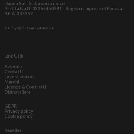
Danea Soft S.r.l. a socio unico
Partita Iva IT 03365450281 - Registro Imprese di Padova -
R.E.A. 305352
© Copyright - TeamSystem S.p.A.
Link Utili
Azienda
Contatti
Lavora con noi
Marchi
Licenze & Contratti
Disinstallare
GDPR
Privacy policy
Cookie policy
Reseller