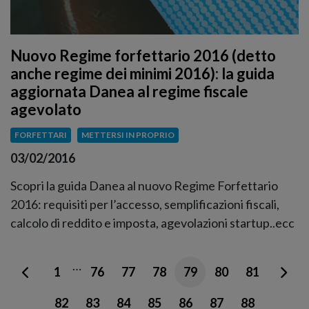
Nuovo Regime forfettario 2016 (detto
anche regime dei minimi 2016): la guida
aggiornata Danea al regime fiscale
agevolato
FORFETTARI
METTERSI IN PROPRIO
03/02/2016
Scopri la guida Danea al nuovo Regime Forfettario
2016: requisiti per l’accesso, semplificazioni fiscali,
calcolo di reddito e imposta, agevolazioni startup..ecc
…
1
76
77
78
79
80
81
82
83
84
85
86
87
88