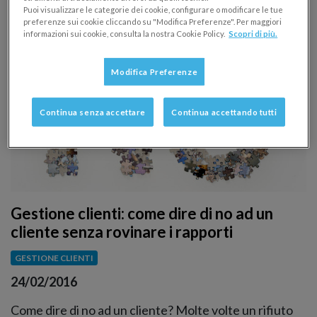
Puoi visualizzare le categorie dei cookie, configurare o modificare le tue
preferenze sui cookie cliccando su "Modifica Preferenze". Per maggiori
informazioni sui cookie, consulta la nostra Cookie Policy.
Scopri di più.
Modifica Preferenze
Continua senza accettare
Continua accettando tutti
Gestione clienti: come dire di no ad un
cliente senza rovinare i rapporti
GESTIONE CLIENTI
24/02/2016
Come dire di no ad un cliente? Molte volte un rifiuto