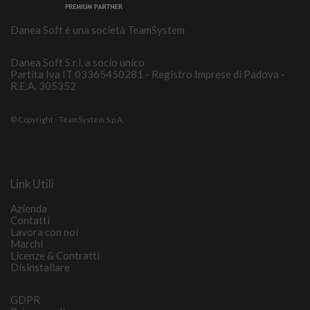
Danea Soft è una società TeamSystem
Danea Soft S.r.l. a socio unico
Partita Iva IT 03365450281 - Registro Imprese di Padova -
R.E.A. 305352
© Copyright - TeamSystem S.p.A.
Link Utili
Azienda
Contatti
Lavora con noi
Marchi
Licenze & Contratti
Disinstallare
GDPR