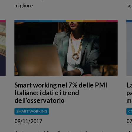
migliore
‘a
Smart working nel 7% delle PMI
L
Italiane: i dati e i trend
pa
dell’osservatorio
m
SMART WORKING
C
09/11/2017
07