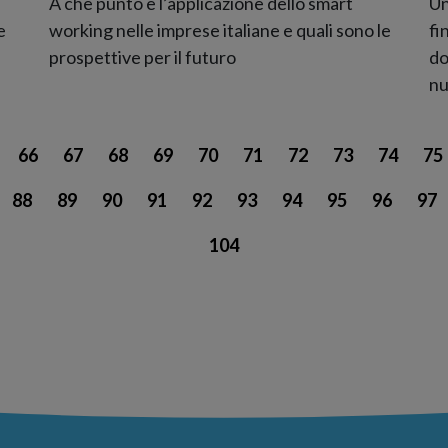
A che punto è l’applicazione dello smart
Un
e
working nelle imprese italiane e quali sono le
fi
prospettive per il futuro
do
nu
66
67
68
69
70
71
72
73
74
75
88
89
90
91
92
93
94
95
96
97
104