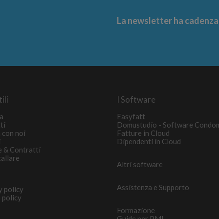
La newsletter ha cadenza m
ili
I Software
a
Easyfatt
ti
Domustudio - Software Condo
 con noi
Fatture in Cloud
i
Dipendenti in Cloud
e & Contratti
tallare
Altri software
Assistenza e Supporto
y policy
 policy
Formazione
Guide per PMI