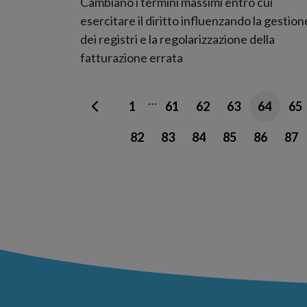
Cambiano i termini massimi entro cui
esercitare il diritto influenzando la gestion
dei registri e la regolarizzazione della
fatturazione errata
…
1
61
62
63
64
65
82
83
84
85
86
87