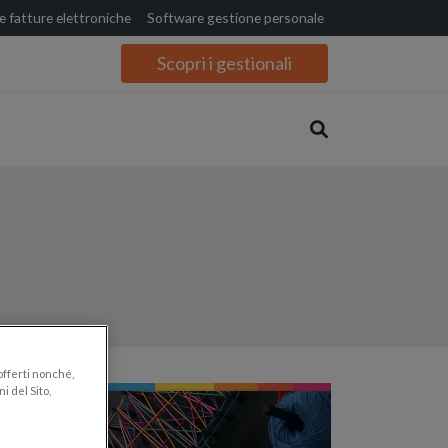
 fatture elettroniche
Software gestione personale
Scopri i gestionali
 offerti nonché,
i del Sito,