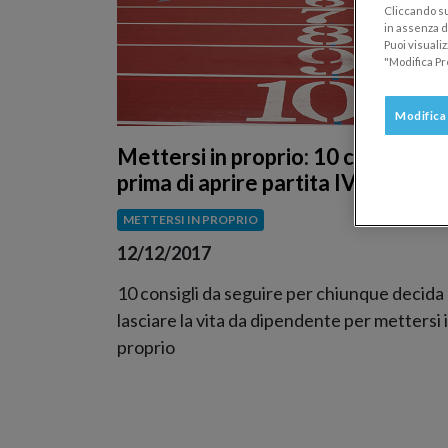
Cliccando su
in assenza di
Puoi visuali
"Modifica Pr
Modifica
Mettersi in proprio: 10 cose da fa
prima di aprire partita IVA
METTERSI IN PROPRIO
12/12/2017
10 consigli da seguire per chiunque decida 
lasciare la vita da dipendente per mettersi 
proprio