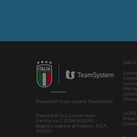
Link Ut
Aziend
Contat
Lavora
March
Licenz
Disins
Danea Soft è una società TeamSystem
GDPR
Danea Soft S.r.l. a socio unico
Privac
Partita Iva IT 03365450281 -
Cookie
Registro Imprese di Padova - R.E.A.
305352