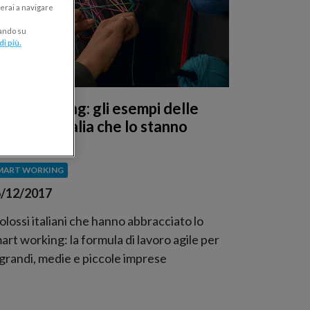
erai a navigare
cando su
di più.
mart working: gli esempi delle
iende in Italia che lo stanno
dottando
MART WORKING
/12/2017
colossi italiani che hanno abbracciato lo
art working: la formula di lavoro agile per
 grandi, medie e piccole imprese