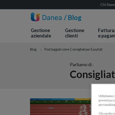
Chi Siam
/ Blog
Gestione
Gestione
Fattura
aziendale
clienti
e pagam
Blog
›
Post taggati come Consigliati per Easyfatt
Parliamo di :
Consigliat
Utilizziamo 
previo tuo co
personalizza
Cliccando su 