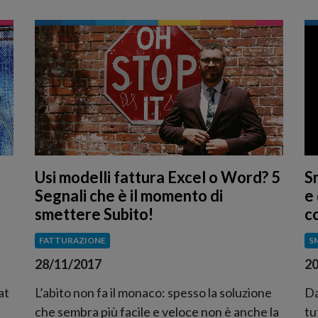
Usi modelli fattura Excel o Word? 5
S
Segnali che è il momento di
e 
smettere Subito!
c
FATTURAZIONE
S
28/11/2017
20
at
L’abito non fa il monaco: spesso la soluzione
Da
che sembra più facile e veloce non è anche la
tu