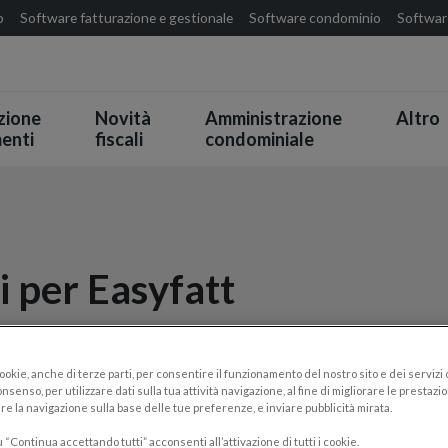
o
Software fatturazione e gestionale
Software condominio
Software
zione
Novità
Amministrazione
Altro
enti
fiscali
condominiale
i per Easyfatt
cookie, anche di terze parti, per consentire il funzionamento del nostro sito e dei servizi
nsenso, per utilizzare dati sulla tua attività navigazione, al fine di migliorare le prestazion
re la navigazione sulla base delle tue preferenze, e inviare pubblicità mirata.
“Continua accettando tutti” acconsenti all’attivazione di tutti i cookie.