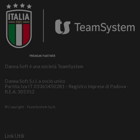
Danea Soft è una società TeamSystem
Danea Soft S.r.l. a socio unico
Partita Iva IT 03365450281 - Registro Imprese di Padova -
R.E.A. 305352
© Copyright - TeamSystem S.p.A.
Link Utili