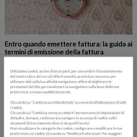
Entro quando emettere fattura: la guida ai
termini di emissione della fattura
FATTURAZIONE
Utilizziamo cookie, anche di terze parti, per consentire il funzionamento
10/07/2017
del nostro sito e dei servizi offerti nonché, previo tuo consenso, per
utilizzare dati sulla tua attività navigazione, al fine di migliorare le
La fattura è il documento fiscale che assolve sia
prestazioni del Sito, personalizzare la navigazione sulla base delle tue
preferenze, e inviare pubblicità mirata.
funzioni formali che sostanziali: vediamo quando va
emessa nello specifico
Cliccando su “Continua accettando tutti” acconsenti all’attivazione di tutti
i cookie.
Cliccando su "Continua senza accettare" permarranno le impostazioni di
default e, dunque, continuerai a navigare in assenza di cookie o altri
strumenti di tracciamento diversi da quelli tecnici.
Puoi visualizzare le categorie dei cookie, configurare o modificare le tue
preferenze sui cookie cliccando su "Modifica Preferenze". Per maggiori