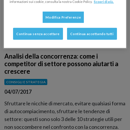
informazioni sui cookie, consulta la nostra Cookie Policy.
Scopri di più.
Modifica Preferenze
Continua senza accettare
Continua accettando tutti
Analisi della concorrenza: come i
competitor di settore possono aiutarti a
crescere
CONSIGLI E STRATEGIA
04/07/2017
Sfruttare le nicchie di mercato, evitare qualsiasi forma
di autocompiacimento, sfruttare le tendenze di
settore: questi sono solo 3 delle 10 strategie utili per
non soccombere nel confronto con la concorrenza.