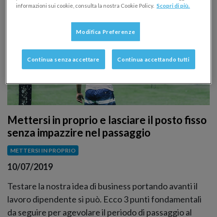
informazioni sui cookie, consulta la nostra Cookie Policy.
Scopri di più.
Modifica Preferenze
Continua senza accettare
Continua accettando tutti
Mettersi in proprio e lasciare il posto fisso
senza impazzire nel passaggio
METTERSI IN PROPRIO
10/07/2019
Testare la nostra idea di business portando avanti il
lavoro dipendente si può. Ecco 3 punti fondamentali
da seguire per agevolare il periodo di passaggio al