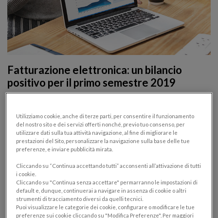
Fatturazione elettronica: un bilancio
positivo per il primo semestre 2019
FATTURAZIONE ELETTRONICA
REPORT E PREVISIONI
22/07/2019
Utilizziamo cookie, anche di terze parti, per consentire il funzionamento
del nostro sito e dei servizi offerti nonché, previo tuo consenso, per
utilizzare dati sulla tua attività navigazione, al fine di migliorare le
Dal primo bilancio sull’utilizzo dell’e-fattura emergono
prestazioni del Sito, personalizzare la navigazione sulla base delle tue
dati positivi: le fatture sono state emesse dal 64%
preferenze, e inviare pubblicità mirata.
delle aziende italiane. Ma vediamo nel dettaglio cosa è
Cliccando su “Continua accettando tutti” acconsenti all’attivazione di tutti
emerso dalle interviste fatte alle imprese in merito a
i cookie.
Cliccando su "Continua senza accettare" permarranno le impostazioni di
questo cambiamento epocale.
default e, dunque, continuerai a navigare in assenza di cookie o altri
strumenti di tracciamento diversi da quelli tecnici.
Puoi visualizzare le categorie dei cookie, configurare o modificare le tue
preferenze sui cookie cliccando su "Modifica Preferenze". Per maggiori