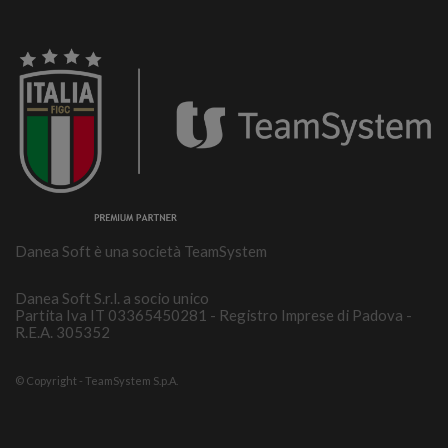
Danea Soft è una società TeamSystem
Danea Soft S.r.l. a socio unico
Partita Iva IT 03365450281 - Registro Imprese di Padova -
R.E.A. 305352
© Copyright - TeamSystem S.p.A.