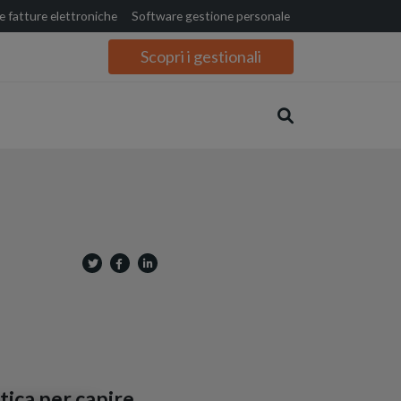
 fatture elettroniche
Software gestione personale
Scopri i gestionali
tica per capire