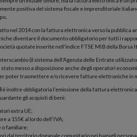
empre un iniziale timore, ma la fattura elettronica è un p
ente positiva del sistema fiscale e imprenditoriale italian
po.
fatto nel 2014 con la fattura elettronica verso la pubblica
niche diventare il documento obbligatorio per tutti i rapport
 società quotate inserite nell’indice FTSE MIB della Borsa It
Interscambio (il sistema dell’Agenzia delle Entrate utilizzat
 stato messo a disposizione anche degli operatori economic
per poter trasmettere e/o ricevere fatture elettroniche in 
8
è inoltre obbligatoria l’emissione della fattura elettronica
guardante gli acquisti di beni:
atori extra UE;
re a 155€ al lordo dell’IVA;
 o familiare;
ori dal territorio doganale comunitario nei bagagli personal