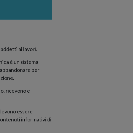
ddetti ai lavori.
nica è un sistema
di abbandonare per
azione.
no, ricevono e
e devono essere
 contenuti informativi di