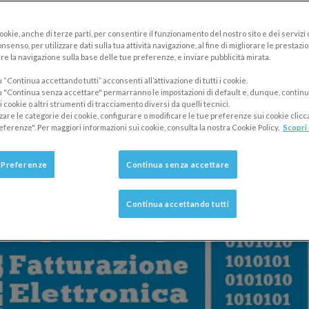
 fatturazione elettronica, affrontarla senz
atture elettroniche: B2B, tra privati e verso 
cookie, anche di terze parti, per consentire il funzionamento del nostro sito e dei servizi
nsenso, per utilizzare dati sulla tua attività navigazione, al fine di migliorare le prestazion
e
re la navigazione sulla base delle tue preferenze, e inviare pubblicità mirata.
“Continua accettando tutti” acconsenti all’attivazione di tutti i cookie.
 "Continua senza accettare" permarranno le impostazioni di default e, dunque, continu
 cookie o altri strumenti di tracciamento diversi da quelli tecnici.
zzare le categorie dei cookie, configurare o modificare le tue preferenze sui cookie clic
eferenze". Per maggiori informazioni sui cookie, consulta la nostra Cookie Policy.
Scopri 
 Preferenze
Continua senza accettare
Continua accettando tutti