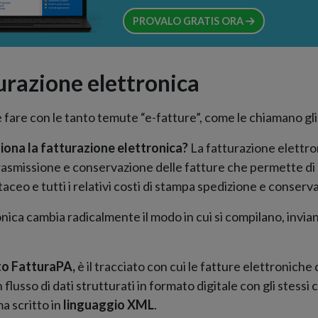
PROVALO GRATIS ORA
turazione elettronica
 fare con le tanto temute “e-fatture”, come le chiamano gli a
iona la fatturazione elettronica?
La fatturazione elettro
 trasmissione e conservazione delle fatture che permette 
aceo e tutti i relativi costi di stampa spedizione e conserv
nica cambia radicalmente il modo in cui si compilano, invia
to FatturaPA,
è il tracciato con cui le fatture elettronich
n flusso di dati strutturati in formato digitale con gli stessi
a scritto in
linguaggio XML
.