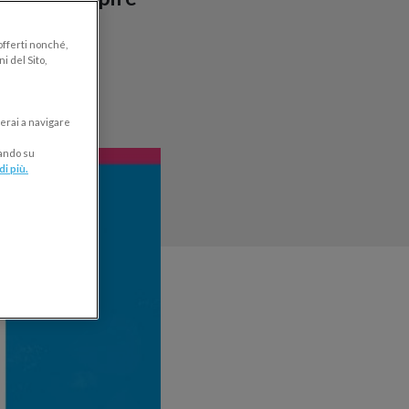
a paura e
la pubblica
 offerti nonché,
i del Sito,
erai a navigare
cando su
di più.