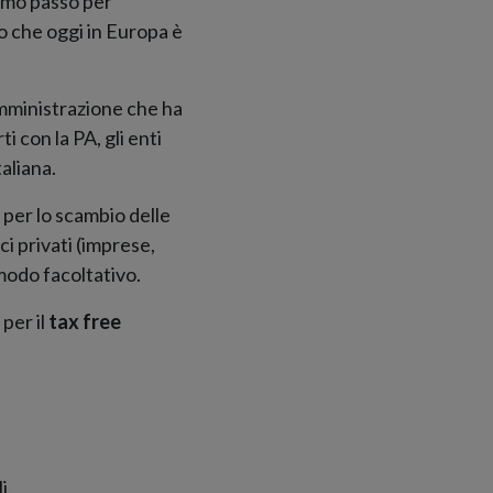
rimo passo per
o che oggi in Europa è
 amministrazione che ha
i con la PA, gli enti
aliana.
o per lo scambio delle
i privati (imprese,
modo facoltativo.
 per il
tax free
i.