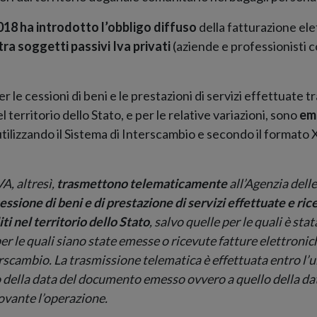
018 ha introdotto l’obbligo diffuso
della fatturazione ele
tra soggetti passivi Iva privati
(aziende e professionisti c
r le cessioni di beni e le prestazioni di servizi effettuate t
nel territorio dello Stato, e per le relative variazioni, sono
em
tilizzando il Sistema di Interscambio e secondo il formato 
VA, altresì,
trasmettono telematicamente
all’Agenzia delle
essione di beni e di prestazione di servizi effettuate e ri
ti nel territorio dello Stato
, salvo quelle per le quali è st
er le quali siano state emesse o ricevute fatture elettroni
rscambio. La trasmissione telematica è effettuata entro l’
 della data del documento emesso ovvero a quello della dat
ante l’operazione.