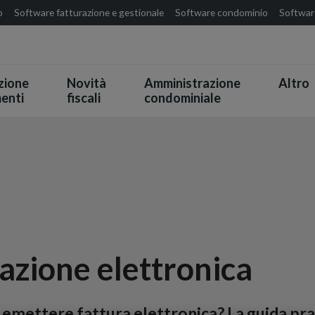
o
Software fatturazione e gestionale
Software condominio
Software
zione
Novità
Amministrazione
Altro
enti
fiscali
condominiale
razione elettronica
 emettere fattura elettronica? La guida pra