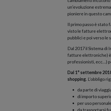
cambiamenti incutono s
un’evoluzione estremam
pioniere in questo cam
Il primo passo è stato 
visto le fatture elettro
pubblici e poi verso le
Dal 2017 il Sistema di 
fatture elettroniche) è
professionisti, ecc…) 
Dal 1° settembre 201
shopping
. L’obbligo ri
da parte di viaggi
di importo superio
per uso personale
da trasportarsi fu