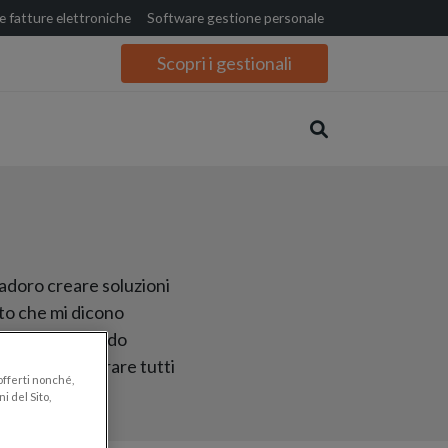
 fatture elettroniche
Software gestione personale
Scopri i gestionali
 adoro creare soluzioni
to che mi dicono
ggiornata. Quando
e, poi amo curare tutti
 offerti nonché,
i del Sito,