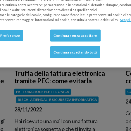
 "Continua senza accettare" permarranno le impostazioni di default e, dunque, continu
 cookie o altri strumenti di tracciamento diversi da quelli tecnici.
zzare le categorie dei cookie, configurare o modificare le tue preferenze sui cookie clic
eferenze". Per maggiori informazioni sui cookie, consulta la nostra Cookie Policy.
Scopri 
 Preferenze
Continua senza accettare
Continua accettando tutti
Truffa della fattura elettronica
C
 e
tramite PEC: come evitarla
co
FATTURAZIONE ELETTRONICA
C
RISCHI AZIENDALI E SICUREZZA INFORMATICA
24
28/11/2022
Co
gli
Hai ricevuto una mail con una fattura
o 
ie
elettronica sospetta o che ti invita a
8 