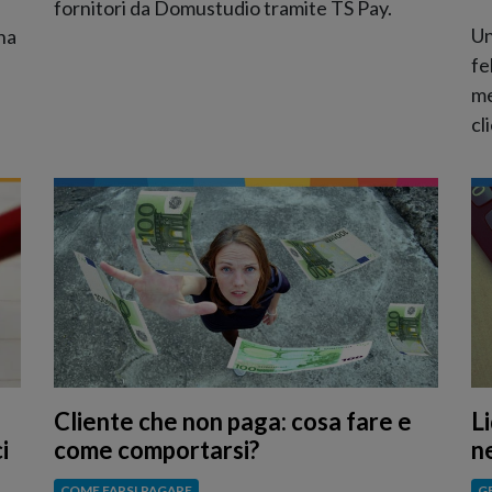
fornitori da Domustudio tramite TS Pay.
Un
na
fe
me
cl
Cliente che non paga: cosa fare e
Li
come comportarsi?
ne
i
COME FARSI PAGARE
G