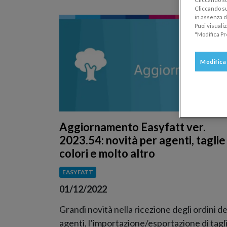
Cliccando su
in assenza di
Puoi visuali
"Modifica Pr
Modifica
Aggiornamento Easyfatt ver.
2023.54: novità per agenti, taglie
colori e molto altro
EASYFATT
01/12/2022
Grandi novità nella ricezione degli ordini de
agenti, l’importazione/esportazione di tagl