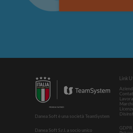
Link Ut
Aziend
Contat
Lavora
March
Licenz
Disins
Danea Soft è una società TeamSystem
GDPR
Danea Soft S.r.l. a socio unico
Privac