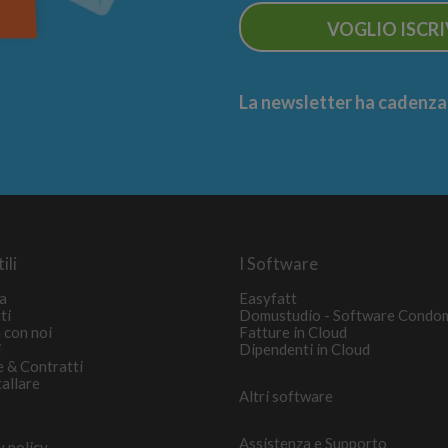
VOGLIO ISCR
La newsletter ha cadenza m
ili
I Software
a
Easyfatt
ti
Domustudio - Software Condo
 con noi
Fatture in Cloud
i
Dipendenti in Cloud
e & Contratti
tallare
Altri software
Assistenza e Supporto
y policy