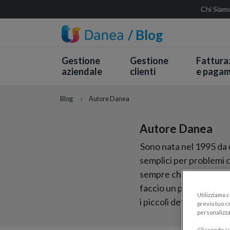
Chi Siam
/ Blog
Gestione
Gestione
Fattura
aziendale
clienti
e pagam
Blog
›
Autore Danea
Autore Danea
Sono nata nel 1995 da 
semplici per problemi 
sempre che sono l'affi
faccio un programma do
Utilizziamo 
i piccoli dettagli. Be
previo tuo co
personalizza
Cliccando su 