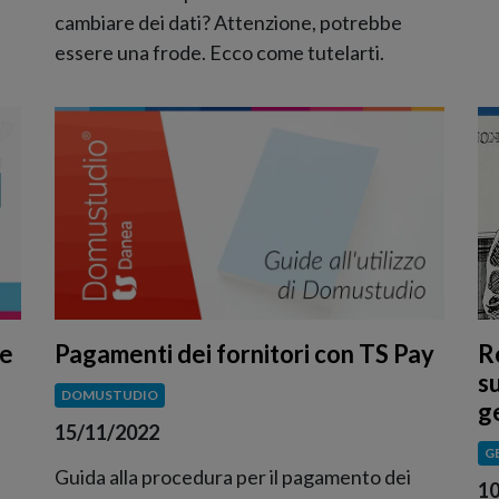
cambiare dei dati? Attenzione, potrebbe
essere una frode. Ecco come tutelarti.
Re
me
Pagamenti dei fornitori con TS Pay
s
DOMUSTUDIO
g
15/11/2022
G
Guida alla procedura per il pagamento dei
10