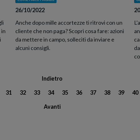
26/10/2022
20
Anche dopo mille accortezze ti ritrovi con un
L’
li
cliente che non paga? Scopri cosa fare: azioni
an
 in
da mettere in campo, solleciti da inviare e
ca
i
alcuni consigli.
da
co
Indietro
31
32
33
34
35
36
37
38
39
40
Avanti