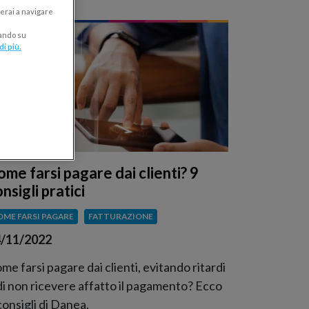
erai a navigare
cando su
di più.
ome farsi pagare dai clienti? 9
nsigli pratici
OME FARSI PAGARE
FATTURAZIONE
/11/2022
me farsi pagare dai clienti, evitando ritardi
di non ricevere affatto il pagamento? Ecco
consigli di Danea.