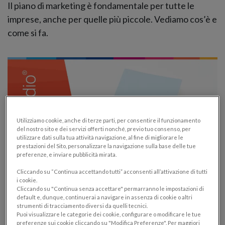
Il piano di marketing è fondamentale per tutte le
imprese, anche per quelle più piccole. Vediamo cos’è e
come si fa.
Utilizziamo cookie, anche di terze parti, per consentire il funzionamento
del nostro sito e dei servizi offerti nonché, previo tuo consenso, per
utilizzare dati sulla tua attività navigazione, al fine di migliorare le
prestazioni del Sito, personalizzare la navigazione sulla base delle tue
preferenze, e inviare pubblicità mirata.
Cliccando su “Continua accettando tutti” acconsenti all’attivazione di tutti
i cookie.
Come far funzionare il Danea Cloud
Cliccando su "Continua senza accettare" permarranno le impostazioni di
Connector sui più recenti Mac
default e, dunque, continuerai a navigare in assenza di cookie o altri
strumenti di tracciamento diversi da quelli tecnici.
Puoi visualizzare le categorie dei cookie, configurare o modificare le tue
DOMUSTUDIO
preferenze sui cookie cliccando su "Modifica Preferenze". Per maggiori