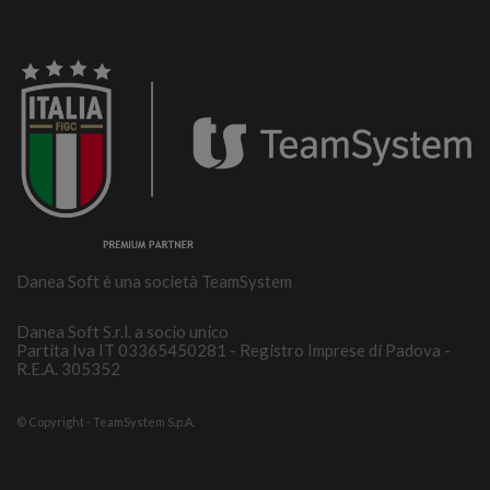
Danea Soft è una società TeamSystem
Danea Soft S.r.l. a socio unico
Partita Iva IT 03365450281 - Registro Imprese di Padova -
R.E.A. 305352
© Copyright - TeamSystem S.p.A.