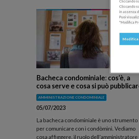
Cliccando su 
Cliccando su
in assenza di
Puoi visuali
"Modifica Pr
Modifica
Bacheca condominiale: cos’è, a
cosa serve e cosa si può pubblica
AMMINISTRAZIONE CONDOMINIALE
05/07/2023
La bacheca condominiale è uno strumento
per comunicare con i condòmini. Vediamo
cosa affiggere, il ruolo dell’amministratore