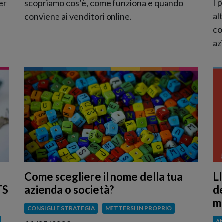
I 
scopriamo cos’è, come funziona e quando
er
al
conviene ai venditori online.
co
az
Come scegliere il nome della tua
L
azienda o società?
TS
de
m
CONSIGLI E STRATEGIA
METTERSI IN PROPRIO
A