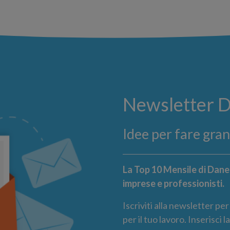
Newsletter 
Idee per fare gra
La Top 10 Mensile di Danea
imprese e professionisti.
Iscriviti alla newsletter pe
per il tuo lavoro. Inserisci 