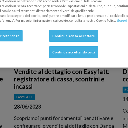
“Continua accettando tutti” acconsenti all’attivazione di tutti i cookie.
 "Continua senza accettare" permarranno le impostazioni di default e, dunque, continu
 cookie o altri strumenti di tracciamento diversi da quelli tecnici.
zzare le categorie dei cookie, configurare o modificare le tue preferenze sui cookie clic
eferenze". Per maggiori informazioni sui cookie, consulta la nostra Cookie Policy.
Scopri 
 Preferenze
Continua senza accettare
Continua accettando tutti
Vendite al dettaglio con Easyfatt:
D
registratore di cassa, scontrini e
re
c
incassi
E
EASYFATT
14
28/06/2023
Co
Scopriamo i punti fondamentali per attivare e
in
configurare le vendite al dettaglio con Danea
 e
Ma