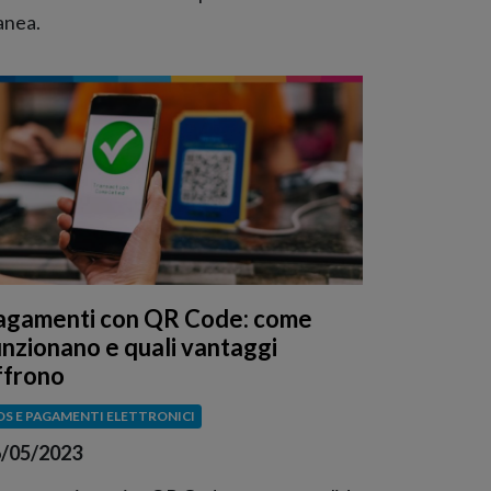
nea.
agamenti con QR Code: come
unzionano e quali vantaggi
ffrono
OS E PAGAMENTI ELETTRONICI
/05/2023