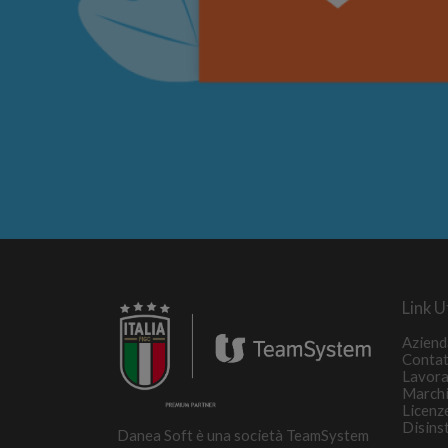
Link Ut
Aziend
Contat
Lavora
March
Licenz
Disins
Danea Soft è una società TeamSystem