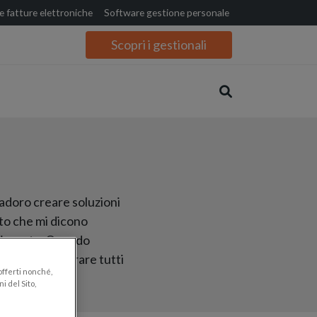
 fatture elettroniche
Software gestione personale
Scopri i gestionali
 adoro creare soluzioni
to che mi dicono
ggiornata. Quando
e, poi amo curare tutti
 offerti nonché,
i del Sito,