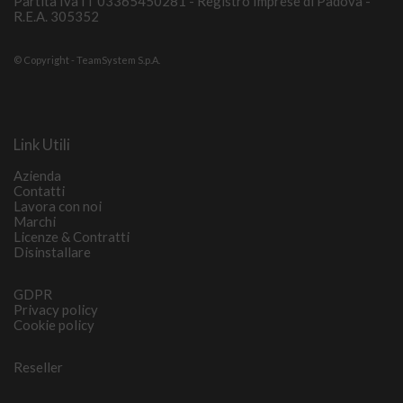
Partita Iva IT 03365450281 - Registro Imprese di Padova -
R.E.A. 305352
© Copyright - TeamSystem S.p.A.
Link Utili
Azienda
Contatti
Lavora con noi
Marchi
Licenze & Contratti
Disinstallare
GDPR
Privacy policy
Cookie policy
Reseller