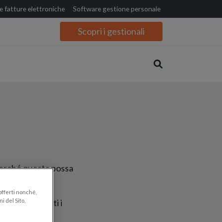
 fatture elettroniche
Software gestione personale
Scopri i gestionali
 perché questa possa
 offerti nonché,
i del Sito,
rse, riguardanti i
ogie.