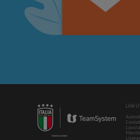
Link Ut
Aziend
Contat
Lavora
March
Licenz