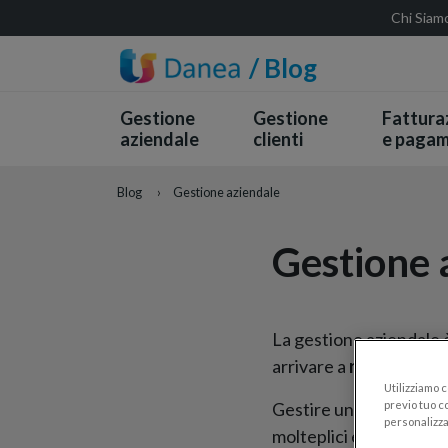
Chi Siam
/ Blog
Gestione
Gestione
Fattura
aziendale
clienti
e pagam
Blog
›
Gestione aziendale
Gestione 
La gestione aziendale è
arrivare a
raggiungere 
Utilizziamo 
previo tuo co
Gestire un’azienda vuo
personalizza
molteplici elementi cos