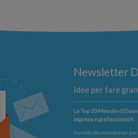
Newsletter 
Idee per fare gra
La Top 10 Mensile di Danea
imprese e professionisti.
Iscriviti alla newsletter pe