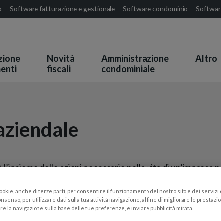
o
Software fatturazione e gestionale
Software condominio
Software
zione
Novità
Amministrazione
Altro
enti
fiscali
condominiale
aziendale
 l’insieme delle azioni necessarie nella vita di un’impresa
gli obiettivi
prefissati.
cookie, anche di terze parti, per consentire il funzionamento del nostro sito e dei servizi
nsenso, per utilizzare dati sulla tua attività navigazione, al fine di migliorare le prestazion
l dire
prendere decisioni
, spesso anche difficili o controve
re la navigazione sulla base delle tue preferenze, e inviare pubblicità mirata.
titutivi dell’impresa: persone, produzione, servizi e tecnol