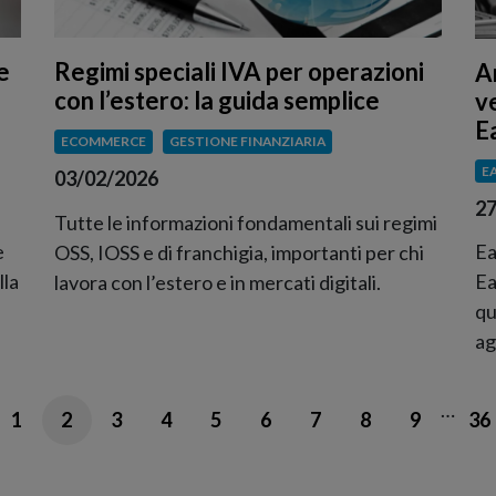
e
Regimi speciali IVA per operazioni
A
con l’estero: la guida semplice
v
E
ECOMMERCE
GESTIONE FINANZIARIA
E
03/02/2026
27
Tutte le informazioni fondamentali sui regimi
e
Ea
OSS, IOSS e di franchigia, importanti per chi
lla
Ea
lavora con l’estero e in mercati digitali.
qu
ag
…
1
2
3
4
5
6
7
8
9
36