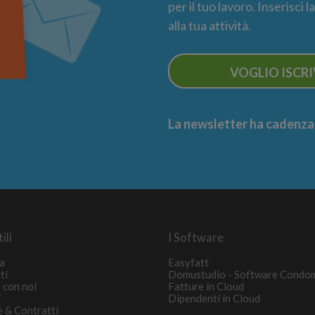
per il tuo lavoro. Inserisci 
alla tua attività.
VOGLIO ISCR
La newsletter ha cadenza m
ili
I Software
a
Easyfatt
ti
Domustudio - Software Condo
 con noi
Fatture in Cloud
i
Dipendenti in Cloud
e & Contratti