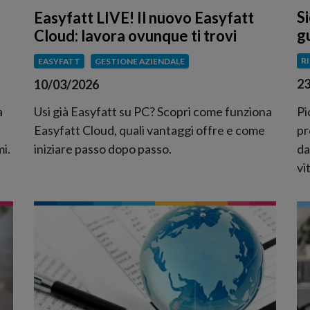
S
Easyfatt LIVE! Il nuovo Easyfatt
g
Cloud: lavora ovunque ti trovi
R
EASYFATT
GESTIONE AZIENDALE
23
10/03/2026
a
Pi
Usi già Easyfatt su PC? Scopri come funziona
pr
Easyfatt Cloud, quali vantaggi offre e come
i.
da
iniziare passo dopo passo.
vi