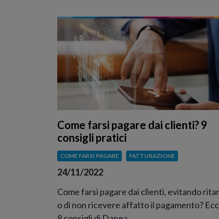
Come farsi pagare dai clienti? 9
consigli pratici
COME FARSI PAGARE
FATTURAZIONE
24/11/2022
Come farsi pagare dai clienti, evitando rita
o di non ricevere affatto il pagamento? Ec
8 consigli di Danea.