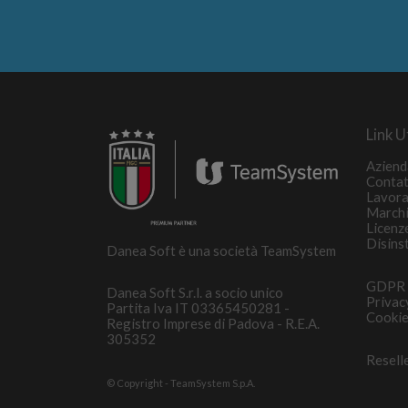
Link Ut
Aziend
Contat
Lavora
March
Licenz
Disins
Danea Soft è una società TeamSystem
GDPR
Danea Soft S.r.l. a socio unico
Privac
Partita Iva IT 03365450281 -
Cookie
Registro Imprese di Padova - R.E.A.
305352
Resell
© Copyright - TeamSystem S.p.A.