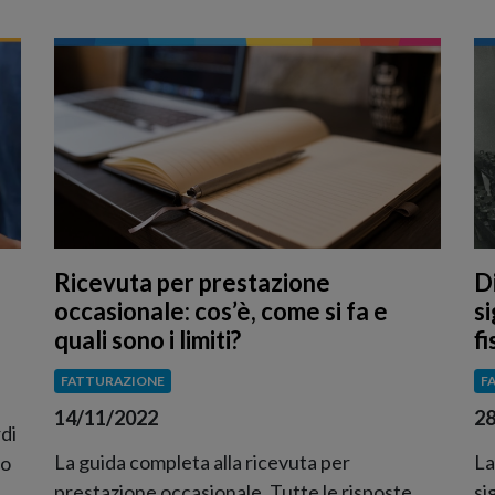
Ricevuta per prestazione
D
occasionale: cos’è, come si fa e
s
quali sono i limiti?
fi
FATTURAZIONE
F
14/11/2022
28
rdi
La guida completa alla ricevuta per
La
co
prestazione occasionale. Tutte le risposte
si