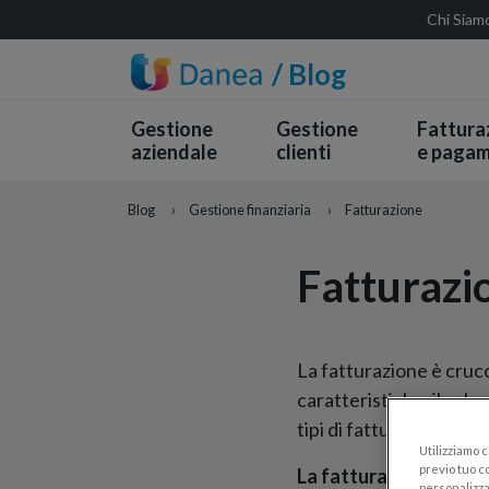
Chi Siam
/ Blog
Gestione
Gestione
Fattura
aziendale
clienti
e pagam
Blog
›
Gestione finanziaria
›
Fatturazione
Fatturazi
La fatturazione è crucci
caratteristiche, il valor
tipi di fatture, ma la d
Utilizziamo 
previo tuo co
La fatturazione elett
personalizza