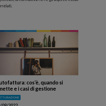
rrelati.
utofattura: cos’è, quando si
ette e i casi di gestione
ATTURAZIONE
/09/2022