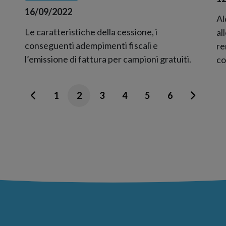
16/09/2022
Al
Le caratteristiche della cessione, i
al
conseguenti adempimenti fiscali e
re
l’emissione di fattura per campioni gratuiti.
co
1
2
3
4
5
6