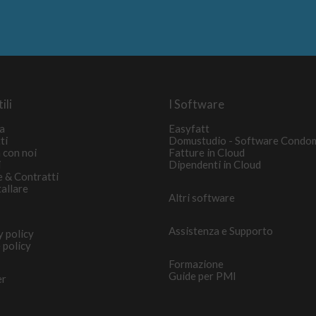
ili
I Software
a
Easyfatt
ti
Domustudio - Software Condo
 con noi
Fatture in Cloud
i
Dipendenti in Cloud
e & Contratti
tallare
Altri software
Assistenza e Supporto
y policy
 policy
Formazione
Guide per PMI
er