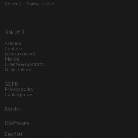
© Copyright - TeamSystem S.p.A.
Link Utili
Azienda
Contatti
Lavora con noi
Marchi
Licenze & Contratti
Disinstallare
GDPR
Privacy policy
Cookie policy
Reseller
I Software
Easyfatt