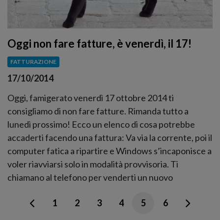
Oggi non fare fatture, è venerdì, il 17!
FATTURAZIONE
17/10/2014
Oggi, famigerato venerdì 17 ottobre 2014 ti
consigliamo di non fare fatture. Rimanda tutto a
lunedì prossimo! Ecco un elenco di cosa potrebbe
accaderti facendo una fattura: Va via la corrente, poi il
computer fatica a ripartire e Windows s’incaponisce a
voler riavviarsi solo in modalità provvisoria. Ti
chiamano al telefono per venderti un nuovo
1
2
3
4
5
6