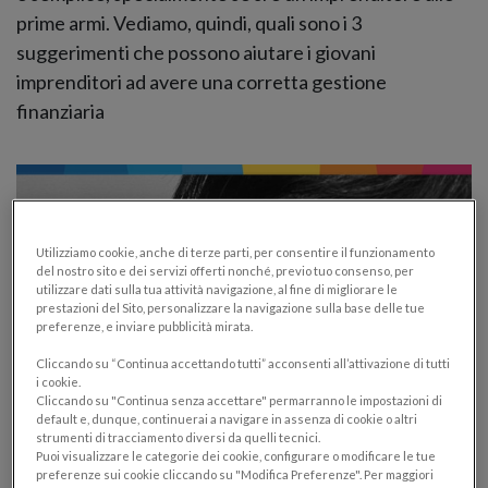
prime armi. Vediamo, quindi, quali sono i 3
suggerimenti che possono aiutare i giovani
imprenditori ad avere una corretta gestione
finanziaria
Utilizziamo cookie, anche di terze parti, per consentire il funzionamento
del nostro sito e dei servizi offerti nonché, previo tuo consenso, per
utilizzare dati sulla tua attività navigazione, al fine di migliorare le
prestazioni del Sito, personalizzare la navigazione sulla base delle tue
preferenze, e inviare pubblicità mirata.
Cliccando su “Continua accettando tutti” acconsenti all’attivazione di tutti
i cookie.
Cliccando su "Continua senza accettare" permarranno le impostazioni di
default e, dunque, continuerai a navigare in assenza di cookie o altri
strumenti di tracciamento diversi da quelli tecnici.
Diventare imprenditore: le 10 dritte
Puoi visualizzare le categorie dei cookie, configurare o modificare le tue
firmate Steve Jobs per imprenditori e
preferenze sui cookie cliccando su "Modifica Preferenze". Per maggiori