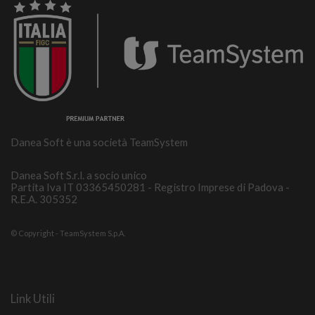
Danea Soft è una società TeamSystem
Danea Soft S.r.l. a socio unico
Partita Iva IT 03365450281 - Registro Imprese di Padova -
R.E.A. 305352
© Copyright - TeamSystem S.p.A.
Link Utili