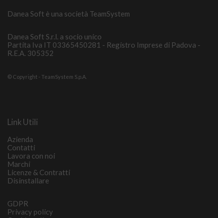
Danea Soft è una società TeamSystem
Danea Soft S.r.l. a socio unico
Partita Iva IT 03365450281 - Registro Imprese di Padova -
R.E.A. 305352
© Copyright - TeamSystem S.p.A.
Link Utili
Azienda
Contatti
Lavora con noi
Marchi
Licenze & Contratti
Disinstallare
GDPR
Privacy policy