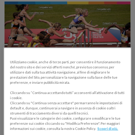
Utilizziamo cookie, anche di terze parti, per consentire il funzionamento
del nostro sito e dei servizi offerti nonché, previo tuo consenso, per
utilizzare dati sulla tua attività navigazione, al fine di migliorare le
prestazioni del Sito, personalizzare la navigazione sulla base delle tue
Analisi della concorrenza: come fare ad
preferenze, e inviare pubblicità mirata.
analizzare i competitor e perchè è così
Cliccando su “Continua accettando tutti” acconsenti all’attivazione di tutti
importante
i cookie.
Cliccando su "Continua senza accettare" permarranno le impostazioni di
CONSIGLI E STRATEGIA
default e, dunque, continuerai a navigare in assenza di cookie o altri
strumenti di tracciamento diversi da quelli tecnici.
09/07/2015
Puoi visualizzare le categorie dei cookie, configurare o modificare le tue
preferenze sui cookie cliccando su "Modifica Preferenze". Per maggiori
Vuoi un’analisi della concorrenza seria ma pensi sia
informazioni sui cookie, consulta la nostra Cookie Policy.
Scopri di più.