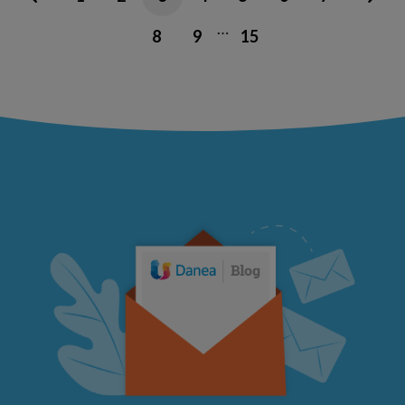
…
8
9
15