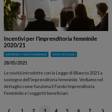
Incentivi per l’imprenditoria femminile
2020/21
IMPRENDITORIA FEMMINILE
NOVITÀ FISCALI
28/05/2021
Le novità introdotte con la Legge di Bilancio 2021 a
sostegno dell’imprenditoria femminile. Vediamo nel
dettaglio come funziona il Fondo Imprenditoria
Femminile e i soggetti beneficiari.
1
2
3
4
5
6
7