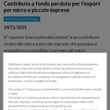
Contributo a fondo perduto per l’export
per micro e piccole imprese
AGEVOLAZIONI FISCALI
24/11/2021
Il “voucher internazionalizzazione” è un contributo
rivolto alle micro e piccole imprese che puntano a
espandersi o consolidarsi nei mercati esteri.
Utilizziamo cookie, anche di terze parti, per consentire il funzionamento
del nostro sito e dei servizi offerti nonché, previo tuo consenso, per
utilizzare dati sulla tua attività navigazione, al fine di migliorare le
prestazioni del Sito, personalizzare la navigazione sulla base delle tue
preferenze, e inviare pubblicità mirata.
Cliccando su “Continua accettando tutti” acconsenti all’attivazione di tutti
i cookie.
Cliccando su "Continua senza accettare" permarranno le impostazioni di
default e, dunque, continuerai a navigare in assenza di cookie o altri
strumenti di tracciamento diversi da quelli tecnici.