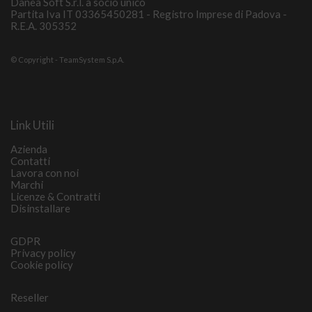
Danea Soft S.r.l. a socio unico
Partita Iva IT 03365450281 - Registro Imprese di Padova -
R.E.A. 305352
© Copyright - TeamSystem S.p.A.
Link Utili
Azienda
Contatti
Lavora con noi
Marchi
Licenze & Contratti
Disinstallare
GDPR
Privacy policy
Cookie policy
Reseller