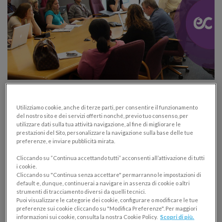
Assemblea di condominio, conflitto di
interessi e deleghe: casi pratici
Utilizziamo cookie, anche di terze parti, per consentire il funzionamento
del nostro sito e dei servizi offerti nonché, previo tuo consenso, per
utilizzare dati sulla tua attività navigazione, al fine di migliorare le
ASSEMBLEA CONDOMINIALE
prestazioni del Sito, personalizzare la navigazione sulla base delle tue
03/06/2015
preferenze, e inviare pubblicità mirata.
Cliccando su “Continua accettando tutti” acconsenti all’attivazione di tutti
Casi tipici di conflitto di interessi nell’assemblea di
i cookie.
condominio, un approfondimento sulle casistiche più
Cliccando su "Continua senza accettare" permarranno le impostazioni di
default e, dunque, continuerai a navigare in assenza di cookie o altri
comuni. Il nono appuntamento della Rubrica
strumenti di tracciamento diversi da quelli tecnici.
Puoi visualizzare le categorie dei cookie, configurare o modificare le tue
diGestione Condominio curata da Danea ed
preferenze sui cookie cliccando su "Modifica Preferenze". Per maggiori
Euroconference.
informazioni sui cookie, consulta la nostra Cookie Policy.
Scopri di più.