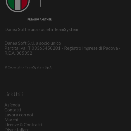
Danea Soft è una società TeamSystem
Danea Soft S.r.l. a socio unico
Partita Iva IT 03365450281 - Registro Imprese di Padova -
R.E.A. 305352
© Copyright - TeamSystem S.p.A.
Link Utili
Azienda
Contatti
Lavora con noi
Marchi
Licenze & Contratti
Disinstallare