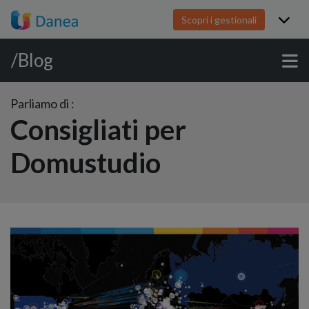
Scopri i gestionali
/Blog
Parliamo di :
Consigliati per
Domustudio