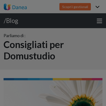
Scopri i gestionali
/Blog
Parliamo di :
Consigliati per
Domustudio