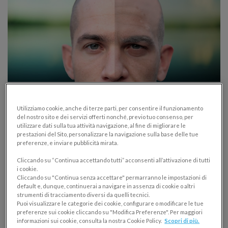
Gestione aziendale: 10 cose che direi a me
stesso 20enne…10 dritte per ogni
Utilizziamo cookie, anche di terze parti, per consentire il funzionamento
del nostro sito e dei servizi offerti nonché, previo tuo consenso, per
giovane imprenditore
utilizzare dati sulla tua attività navigazione, al fine di migliorare le
prestazioni del Sito, personalizzare la navigazione sulla base delle tue
LEADERSHIP E MENTORING
preferenze, e inviare pubblicità mirata.
18/09/2015
Cliccando su “Continua accettando tutti” acconsenti all’attivazione di tutti
i cookie.
Cliccando su "Continua senza accettare" permarranno le impostazioni di
Una testimonianza e 10 consigli sulla gestione
default e, dunque, continuerai a navigare in assenza di cookie o altri
aziendale di un imprenditore ormai adulto a se stesso
strumenti di tracciamento diversi da quelli tecnici.
Puoi visualizzare le categorie dei cookie, configurare o modificare le tue
20enne. Scopri le 10 dritte per ogni giovane
preferenze sui cookie cliccando su "Modifica Preferenze". Per maggiori
imprenditore.
informazioni sui cookie, consulta la nostra Cookie Policy.
Scopri di più.