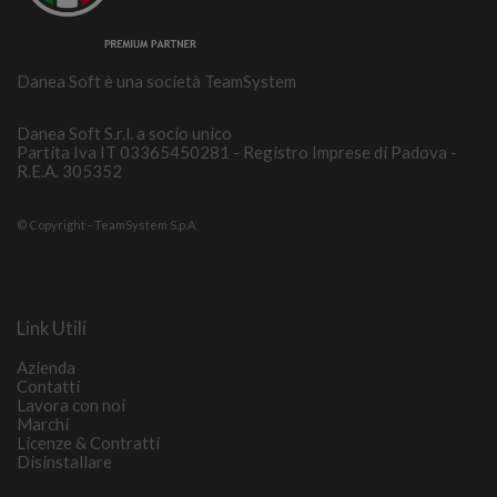
Danea Soft è una società TeamSystem
Danea Soft S.r.l. a socio unico
Partita Iva IT 03365450281 - Registro Imprese di Padova -
R.E.A. 305352
© Copyright - TeamSystem S.p.A.
Link Utili
Azienda
Contatti
Lavora con noi
Marchi
Licenze & Contratti
Disinstallare