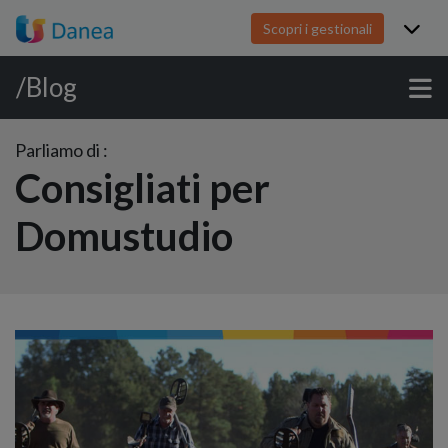
Scopri i gestionali
/Blog
Parliamo di :
Consigliati per
Domustudio