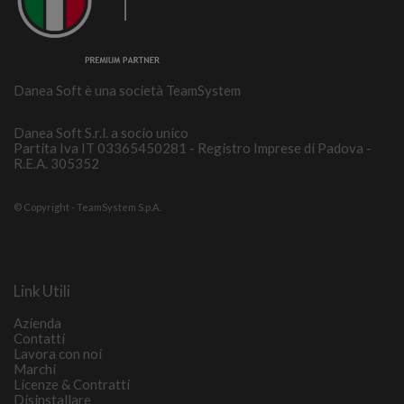
Danea Soft è una società TeamSystem
Danea Soft S.r.l. a socio unico
Partita Iva IT 03365450281 - Registro Imprese di Padova -
R.E.A. 305352
© Copyright - TeamSystem S.p.A.
Link Utili
Azienda
Contatti
Lavora con noi
Marchi
Licenze & Contratti
Disinstallare