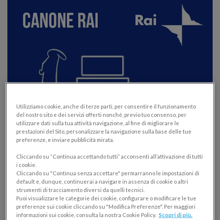
Pagamento canone RAI in bolletta: quali
Utilizziamo cookie, anche di terze parti, per consentire il funzionamento
del nostro sito e dei servizi offerti nonché, previo tuo consenso, per
sono le regole in arrivo nel 2016
utilizzare dati sulla tua attività navigazione, al fine di migliorare le
prestazioni del Sito, personalizzare la navigazione sulla base delle tue
NOVITÀ FISCALI
preferenze, e inviare pubblicità mirata.
16/11/2015
Cliccando su “Continua accettando tutti” acconsenti all’attivazione di tutti
i cookie.
Il pagamento del canone Rai sarà in bolletta dal 2016.
Cliccando su "Continua senza accettare" permarranno le impostazioni di
default e, dunque, continuerai a navigare in assenza di cookie o altri
Come funzionerà? Quanto si paga e come fare per
strumenti di tracciamento diversi da quelli tecnici.
Puoi visualizzare le categorie dei cookie, configurare o modificare le tue
non pagare più del dovuto? Leggi i dettagli.
preferenze sui cookie cliccando su "Modifica Preferenze". Per maggiori
informazioni sui cookie, consulta la nostra Cookie Policy.
Scopri di più.