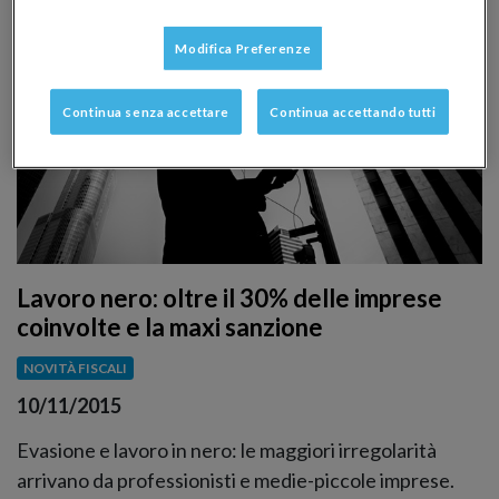
Modifica Preferenze
Continua senza accettare
Continua accettando tutti
Lavoro nero: oltre il 30% delle imprese
coinvolte e la maxi sanzione
NOVITÀ FISCALI
10/11/2015
Evasione e lavoro in nero: le maggiori irregolarità
arrivano da professionisti e medie-piccole imprese.