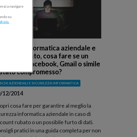
erai a navigare
cando su
di più.
icurezza informatica aziendale e
ccount rubato, cosa fare se un
ccount di Facebook, Gmail o simile
 stato compromesso?
ISCHI AZIENDALI E SICUREZZA INFORMATICA
/12/2014
opri cosa fare per garantire al meglio la
curezza informatica aziendale in caso di
count rubato o un possibile furto di dati.
nsigli pratici in una guida completa per non