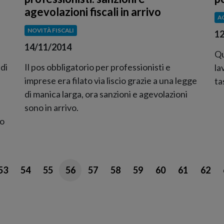
agevolazioni fiscali in arrivo
A
NOVITÀ FISCALI
12
14/11/2014
Qu
 di
Il pos obbligatorio per professionisti e
la
imprese era filato via liscio grazie a una legge
tas
d
di manica larga, ora sanzioni e agevolazioni
sono in arrivo.
(o
53
54
55
56
57
58
59
60
61
62