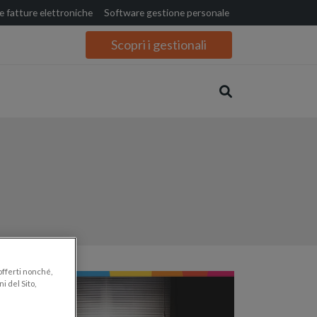
 fatture elettroniche
Software gestione personale
Scopri i gestionali
 offerti nonché,
i del Sito,