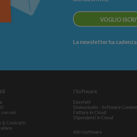
VOGLIO ISCR
La newsletter ha cadenza m
ili
I Software
a
Easyfatt
ti
Domustudio - Software Condo
 con noi
Fatture in Cloud
i
Dipendenti in Cloud
e & Contratti
tallare
Altri software