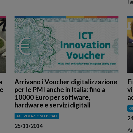
fa
a
Arrivano i Voucher digitalizzazione
F
me
per le PMI anche in Italia: fino a
v
10000 Euro per software,
a
hardware e servizi digitali
G
AGEVOLAZIONI FISCALI
24
25/11/2014
Au