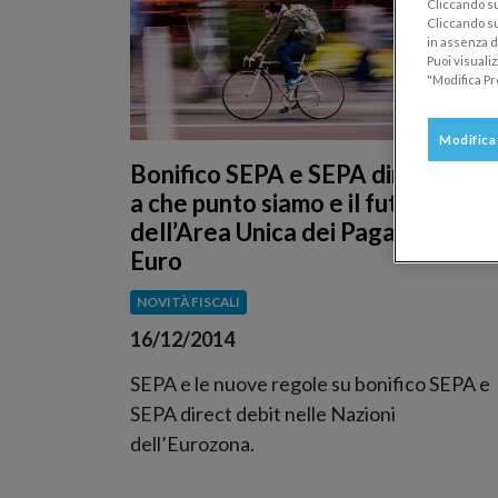
Cliccando su 
Cliccando su
in assenza di
Puoi visuali
"Modifica Pr
Modifica
Bonifico SEPA e SEPA direct debit
a che punto siamo e il futuro
dell’Area Unica dei Pagamenti in
Euro
NOVITÀ FISCALI
16/12/2014
SEPA e le nuove regole su bonifico SEPA e
SEPA direct debit nelle Nazioni
dell’Eurozona.