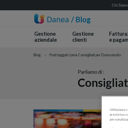
Chi Siam
/ Blog
Gestione
Gestione
Fattura
aziendale
clienti
e pagam
Blog
›
Post taggati come Consigliati per Domustudio
Parliamo di :
Consiglia
Utilizziamo 
previo tuo co
personalizza