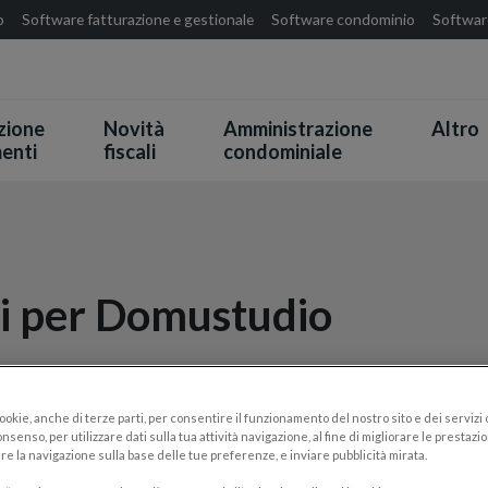
o
Software fatturazione e gestionale
Software condominio
Software
zione
Novità
Amministrazione
Altro
enti
fiscali
condominiale
ti per Domustudio
cookie, anche di terze parti, per consentire il funzionamento del nostro sito e dei servizi
nsenso, per utilizzare dati sulla tua attività navigazione, al fine di migliorare le prestazion
re la navigazione sulla base delle tue preferenze, e inviare pubblicità mirata.