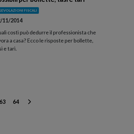
GEVOLAZIONI FISCALI
/11/2014
ali costi può dedurre il professionista che
vora a casa? Ecco le risposte per bollette,
i e tari.
63
64