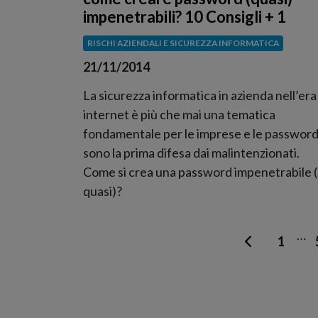
impenetrabili? 10 Consigli + 1
RISCHI AZIENDALI E SICUREZZA INFORMATICA
21/11/2014
La sicurezza informatica in azienda nell’era
internet è più che mai una tematica
fondamentale per le imprese e le passwor
sono la prima difesa dai malintenzionati.
Come si crea una password impenetrabile 
quasi)?
…
1