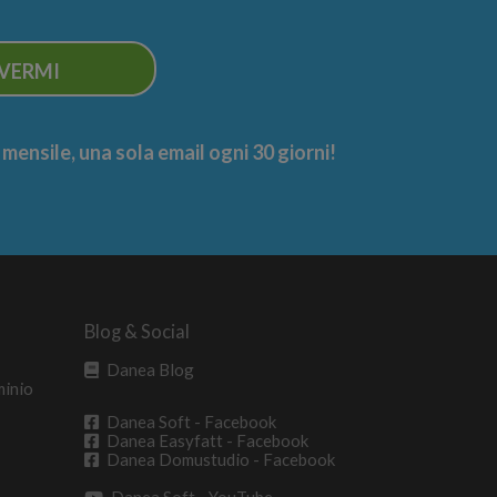
IVERMI
ensile, una sola email ogni 30 giorni!
Blog & Social
Danea Blog
minio
Danea Soft - Facebook
Danea Easyfatt - Facebook
Danea Domustudio - Facebook
Danea Soft - YouTube