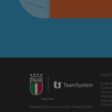
Link Ut
Aziend
Contat
Lavora
March
Licenz
Disins
Danea Soft è una società TeamSystem