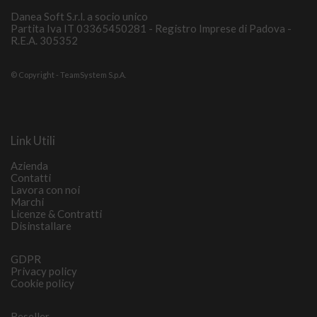
Danea Soft S.r.l. a socio unico
Partita Iva IT 03365450281 - Registro Imprese di Padova -
R.E.A. 305352
© Copyright - TeamSystem S.p.A.
Link Utili
Azienda
Contatti
Lavora con noi
Marchi
Licenze & Contratti
Disinstallare
GDPR
Privacy policy
Cookie policy
Reseller