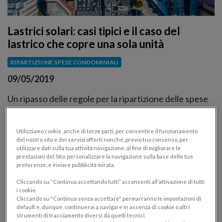
Lastrici solari: casi tipici e il caso del
lastrico che copre una sola unità
RIPARTIZIONE SPESE CONDOMINIALI
09/05/2019
Un ripasso delle regole per la ripartizione delle spese
dei lastrici solari in condominio. Dai casi tipici, al caso
in cui il lastrico sia ad uso esclusivo di una singola unità
Utilizziamo cookie, anche di terze parti, per consentire il funzionamento
del nostro sito e dei servizi offerti nonché, previo tuo consenso, per
utilizzare dati sulla tua attività navigazione, al fine di migliorare le
prestazioni del Sito, personalizzare la navigazione sulla base delle tue
preferenze, e inviare pubblicità mirata.
Cliccando su “Continua accettando tutti” acconsenti all’attivazione di tutti
i cookie.
Cliccando su "Continua senza accettare" permarranno le impostazioni di
default e, dunque, continuerai a navigare in assenza di cookie o altri
strumenti di tracciamento diversi da quelli tecnici.