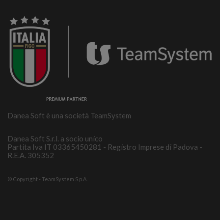
Danea Soft è una società TeamSystem
Danea Soft S.r.l. a socio unico
Partita Iva IT 03365450281 - Registro Imprese di Padova -
R.E.A. 305352
© Copyright - TeamSystem S.p.A.