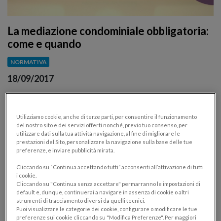
La mediazione condominiale obbligatoria:
come e quando
NORMATIVA
18/09/2017
Cos’è, come si effettua una proposta di mediazione e
quali sono i principi che regolano questo istituto
Utilizziamo cookie, anche di terze parti, per consentire il funzionamento
del nostro sito e dei servizi offerti nonché, previo tuo consenso, per
utilizzare dati sulla tua attività navigazione, al fine di migliorare le
prestazioni del Sito, personalizzare la navigazione sulla base delle tue
preferenze, e inviare pubblicità mirata.
Cliccando su “Continua accettando tutti” acconsenti all’attivazione di tutti
i cookie.
Cliccando su "Continua senza accettare" permarranno le impostazioni di
default e, dunque, continuerai a navigare in assenza di cookie o altri
strumenti di tracciamento diversi da quelli tecnici.
Puoi visualizzare le categorie dei cookie, configurare o modificare le tue
preferenze sui cookie cliccando su "Modifica Preferenze". Per maggiori