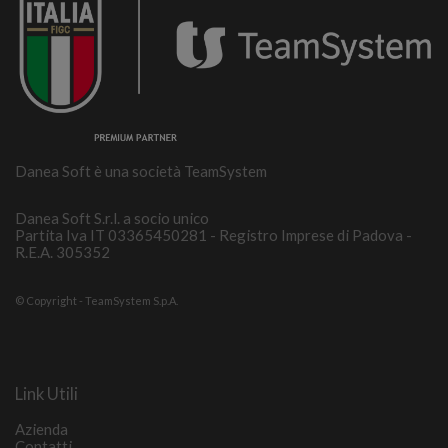
Danea Soft è una società TeamSystem
Danea Soft S.r.l. a socio unico
Partita Iva IT 03365450281 - Registro Imprese di Padova -
R.E.A. 305352
© Copyright - TeamSystem S.p.A.
Link Utili
Azienda
Contatti