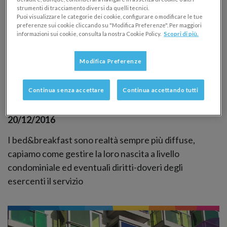
strumenti di tracciamento diversi da quelli tecnici.
Puoi visualizzare le categorie dei cookie, configurare o modificare le tue
preferenze sui cookie cliccando su "Modifica Preferenze". Per maggiori
informazioni sui cookie, consulta la nostra Cookie Policy.
Scopri di più.
Modifica Preferenze
Bed and breakfast in condominio: B&B e
gestione condominiale
Continua senza accettare
Continua accettando tutti
CASI PRATICI
20/12/2016
I bed&breakfast sono realtà sempre più diffuse,
capiamo come gestire la loro nascita a livello
condominiale ed eventuali diritti-doveri degli
esercenti il servizio