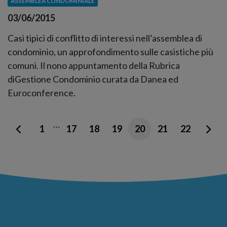
ASSEMBLEA CONDOMINIALE
03/06/2015
Casi tipici di conflitto di interessi nell’assemblea di
condominio, un approfondimento sulle casistiche più
comuni. Il nono appuntamento della Rubrica
diGestione Condominio curata da Danea ed
Euroconference.
…
1
17
18
19
20
21
22