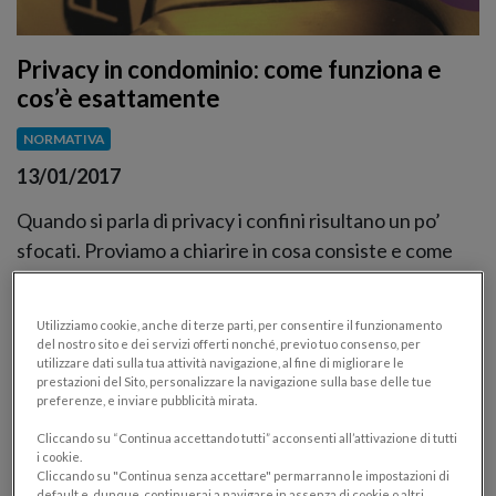
Privacy in condominio: come funziona e
cos’è esattamente
NORMATIVA
13/01/2017
Quando si parla di privacy i confini risultano un po’
sfocati. Proviamo a chiarire in cosa consiste e come
interagisce con le dinamiche di amministrazione
condominiale
Utilizziamo cookie, anche di terze parti, per consentire il funzionamento
del nostro sito e dei servizi offerti nonché, previo tuo consenso, per
utilizzare dati sulla tua attività navigazione, al fine di migliorare le
prestazioni del Sito, personalizzare la navigazione sulla base delle tue
preferenze, e inviare pubblicità mirata.
Cliccando su “Continua accettando tutti” acconsenti all’attivazione di tutti
i cookie.
Cliccando su "Continua senza accettare" permarranno le impostazioni di
default e, dunque, continuerai a navigare in assenza di cookie o altri