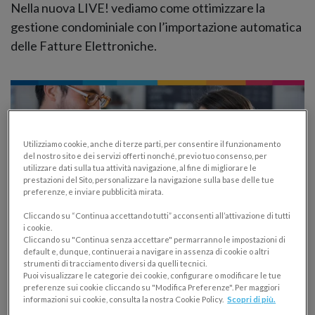
Nella nuova LIVE! vediamo come ottimizzare la
gestione condominiale con l’importazione automatica
delle Fatture Elettroniche.
Utilizziamo cookie, anche di terze parti, per consentire il funzionamento
del nostro sito e dei servizi offerti nonché, previo tuo consenso, per
utilizzare dati sulla tua attività navigazione, al fine di migliorare le
prestazioni del Sito, personalizzare la navigazione sulla base delle tue
preferenze, e inviare pubblicità mirata.
Cliccando su “Continua accettando tutti” acconsenti all’attivazione di tutti
i cookie.
Cliccando su "Continua senza accettare" permarranno le impostazioni di
default e, dunque, continuerai a navigare in assenza di cookie o altri
Gestione efficiente dei costi del negozio:
strumenti di tracciamento diversi da quelli tecnici.
Puoi visualizzare le categorie dei cookie, configurare o modificare le tue
consigli per risparmiare
preferenze sui cookie cliccando su "Modifica Preferenze". Per maggiori
informazioni sui cookie, consulta la nostra Cookie Policy.
Scopri di più.
GESTIONE NEGOZIO FISICO