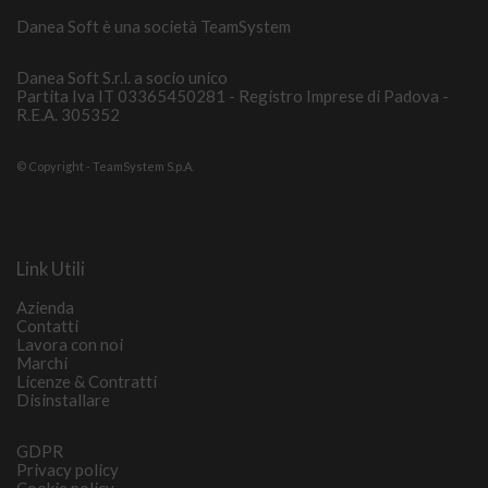
Danea Soft è una società TeamSystem
Danea Soft S.r.l. a socio unico
Partita Iva IT 03365450281 - Registro Imprese di Padova -
R.E.A. 305352
© Copyright - TeamSystem S.p.A.
Link Utili
Azienda
Contatti
Lavora con noi
Marchi
Licenze & Contratti
Disinstallare
GDPR
Privacy policy
Cookie policy