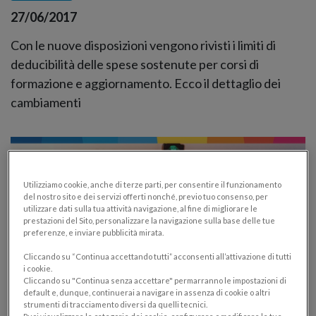
27/06/2017
Con le nuove disposizioni vengono rivisti i limiti di
deducibilità delle spese sostenute per corsi di
formazione e aggiornamento. Ecco il dettaglio dei
cambiamenti
Utilizziamo cookie, anche di terze parti, per consentire il funzionamento
del nostro sito e dei servizi offerti nonché, previo tuo consenso, per
utilizzare dati sulla tua attività navigazione, al fine di migliorare le
prestazioni del Sito, personalizzare la navigazione sulla base delle tue
preferenze, e inviare pubblicità mirata.
Cliccando su “Continua accettando tutti” acconsenti all’attivazione di tutti
i cookie.
Cliccando su "Continua senza accettare" permarranno le impostazioni di
default e, dunque, continuerai a navigare in assenza di cookie o altri
strumenti di tracciamento diversi da quelli tecnici.