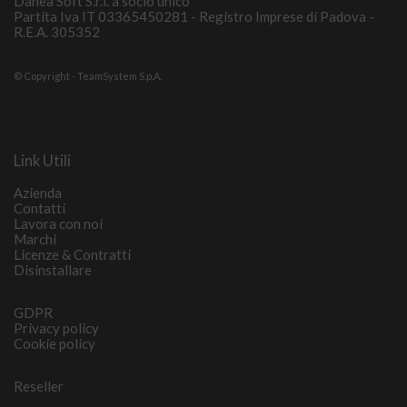
Danea Soft S.r.l. a socio unico
Partita Iva IT 03365450281 - Registro Imprese di Padova -
R.E.A. 305352
© Copyright - TeamSystem S.p.A.
Link Utili
Azienda
Contatti
Lavora con noi
Marchi
Licenze & Contratti
Disinstallare
GDPR
Privacy policy
Cookie policy
Reseller