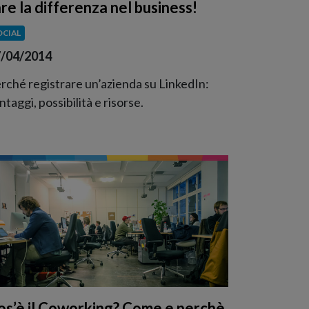
are la differenza nel business!
OCIAL
/04/2014
rché registrare un’azienda su LinkedIn:
ntaggi, possibilità e risorse.
os’è il Coworking? Come e perchè