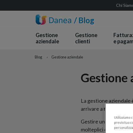
Chi Siam
/ Blog
Gestione
Gestione
Fattura
aziendale
clienti
e pagam
Blog
›
Gestione aziendale
Gestione 
La gestione aziendale è
arrivare a
raggiungere 
Utilizziamo 
Gestire un’azienda vuo
previo tuo co
personalizza
molteplici elementi cos