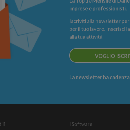
La Top 10 Mensile di Danea
imprese e professionisti.
Iscriviti alla newsletter pe
per il tuo lavoro. Inserisci 
alla tua attività.
VOGLIO ISCR
La newsletter ha cadenza m
ili
I Software