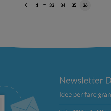
…
1
33
34
35
36
Newsletter 
Idee per fare gra