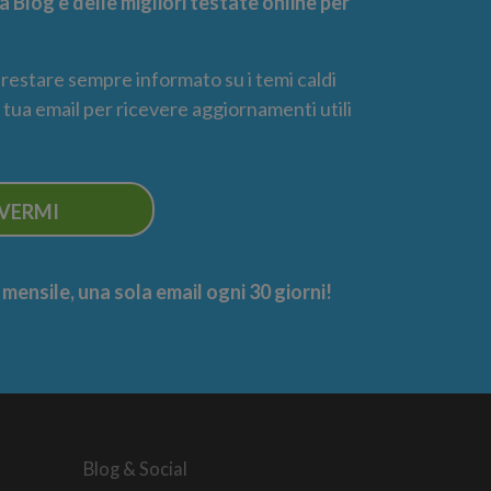
 Blog e delle migliori testate online per
r restare sempre informato su i temi caldi
la tua email per ricevere aggiornamenti utili
IVERMI
ensile, una sola email ogni 30 giorni!
Blog & Social