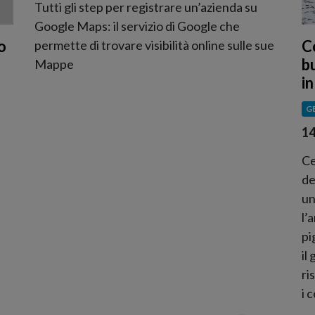
Tutti gli step per registrare un’azienda su
Google Maps: il servizio di Google che
o
C
permette di trovare visibilità online sulle sue
b
Mappe
in
G
14
Ce
de
un
l’
pi
il
ri
i 