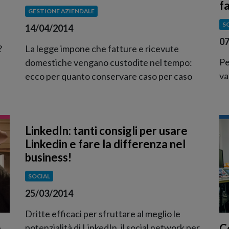
f
GESTIONE AZIENDALE
S
14/04/2014
07
?
La legge impone che fatture e ricevute
Pe
domestiche vengano custodite nel tempo:
va
ecco per quanto conservare caso per caso
LinkedIn: tanti consigli per usare
Linkedin e fare la differenza nel
business!
SOCIAL
25/03/2014
Dritte efficaci per sfruttare al meglio le
a
C
potenzialità di LinkedIn, il social network per