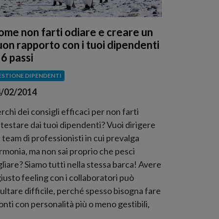
ome non farti odiare e creare un
uon rapporto con i tuoi dipendenti
 6 passi
ESTIONE DIPENDENTI
/02/2014
rchi dei consigli efficaci per non farti
testare dai tuoi dipendenti? Vuoi dirigere
 team di professionisti in cui prevalga
armonia, ma non sai proprio che pesci
gliare? Siamo tutti nella stessa barca! Avere
 giusto feeling con i collaboratori può
sultare difficile, perché spesso bisogna fare
conti con personalità più o meno gestibili,