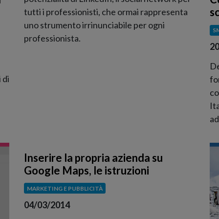
s
tutti i professionisti, che ormai rappresenta
uno strumento irrinunciabile per ogni
S
professionista.
20
De
 di
fo
co
It
ad
Inserire la propria azienda su
Google Maps, le istruzioni
MARKETING E PUBBLICITÀ
04/03/2014