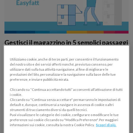
Gestisci il magazzino in 5 semplici passaggi
con Easyfatt
Utilizziamo cookie, anche di terze parti, per consentire il funzionamento
EASYFATT
GESTIONE MAGAZZINO
del nostro sito e dei servizi offerti nonché, previo tuo consenso, per
utilizzare dati sulla tua attività navigazione, al fine di migliorare le
13/09/2023
prestazioni del Sito, personalizzare la navigazione sulla base delle tue
preferenze, e inviare pubblicità mirata.
La guida completa per gestire il magazzino con
Cliccando su “Continua accettando tutti” acconsenti all’attivazione di tutti
Easyfatt: carico e scarico, scorte, movimentazioni e
i cookie.
giacenze.
Cliccando su "Continua senza accettare" permarranno le impostazioni di
default e, dunque, continuerai a navigare in assenza di cookie o altri
strumenti di tracciamento diversi da quelli tecnici.
Puoi visualizzare le categorie dei cookie, configurare o modificare le tue
preferenze sui cookie cliccando su "Modifica Preferenze". Per maggiori
informazioni sui cookie, consulta la nostra Cookie Policy.
Scopri di più.