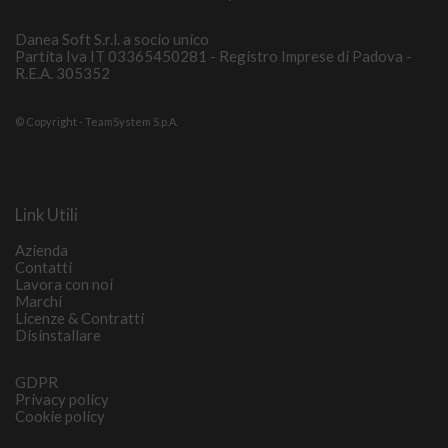
Danea Soft S.r.l. a socio unico
Partita Iva IT 03365450281 - Registro Imprese di Padova -
R.E.A. 305352
© Copyright - TeamSystem S.p.A.
Link Utili
Azienda
Contatti
Lavora con noi
Marchi
Licenze & Contratti
Disinstallare
GDPR
Privacy policy
Cookie policy