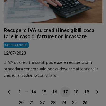
Recupero IVA su crediti inesigibili: cosa
fare in caso di fatture non incassate
FATTURAZIONE
12/07/2023
L’IVA da crediti insoluti può essere recuperata in
procedura concorsuale, senza doverne attendere la
chiusura: vediamo come fare.
…
1
14
15
16
17
18
19
20
21
22
23
24
25
26