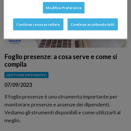
Modifica Preferenze
Continua senza accettare
Continua accettando tutti
Foglio presenze: a cosa serve e come si
compila
GESTIONE DIPENDENTI
07/09/2023
Il foglio presenze è uno strumento importante per
monitorare presenze e assenze dei dipendenti.
Vediamo gli strumenti disponibili e come utilizzarli al
meglio.