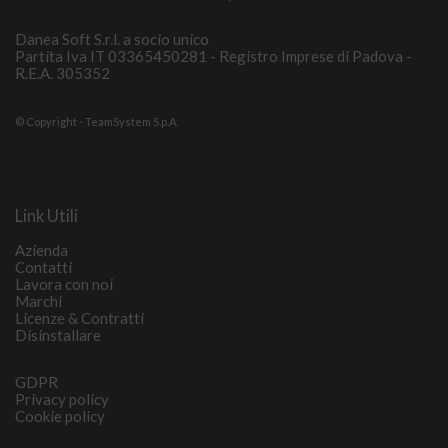
Danea Soft S.r.l. a socio unico
Partita Iva IT 03365450281 - Registro Imprese di Padova -
R.E.A. 305352
© Copyright - TeamSystem S.p.A.
Link Utili
Azienda
Contatti
Lavora con noi
Marchi
Licenze & Contratti
Disinstallare
GDPR
Privacy policy
Cookie policy