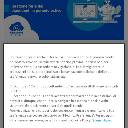
Gestione ferie: webinar con i consigli
dell’imprenditore
Utilizziamo cookie, anche di terze parti, per consentire il funzionamento
del nostro sito e dei servizi offerti nonché, previo tuo consenso, per
GESTIONE DIPENDENTI
utilizzare dati sulla tua attività navigazione, al fine di migliorare le
prestazioni del Sito, personalizzare la navigazione sulla base delle tue
03/07/2023
preferenze, e inviare pubblicità mirata.
Cliccando su “Continua accettando tutti” acconsenti all’attivazione di tutti
Raffaele Balestra, amministratore delegato di The
i cookie.
Binding Site, fornisce spunti e riflessioni sulla
Cliccando su "Continua senza accettare" permarranno le impostazioni di
default e, dunque, continuerai a navigare in assenza di cookie o altri
gestione ferie dei dipendenti: ecco il video.
strumenti di tracciamento diversi da quelli tecnici.
Puoi visualizzare le categorie dei cookie, configurare o modificare le tue
preferenze sui cookie cliccando su "Modifica Preferenze". Per maggiori
informazioni sui cookie, consulta la nostra Cookie Policy.
Scopri di più.