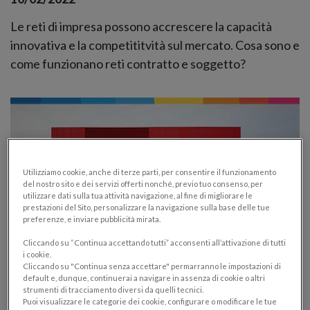
Le reti di impresa possono accrescere la capacità
innovativa e la competititvità sul mercato. Cosa sono e
come funzionano reti contratto e soggetto?
Utilizziamo cookie, anche di terze parti, per consentire il funzionamento
del nostro sito e dei servizi offerti nonché, previo tuo consenso, per
utilizzare dati sulla tua attività navigazione, al fine di migliorare le
prestazioni del Sito, personalizzare la navigazione sulla base delle tue
preferenze, e inviare pubblicità mirata.
Cliccando su “Continua accettando tutti” acconsenti all’attivazione di tutti
i cookie.
Cliccando su "Continua senza accettare" permarranno le impostazioni di
Fattura e ritenuta d’acconto al
default e, dunque, continuerai a navigare in assenza di cookie o altri
condominio per le detrazioni fiscali: guida
strumenti di tracciamento diversi da quelli tecnici.
Puoi visualizzare le categorie dei cookie, configurare o modificare le tue