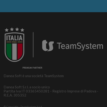
Danea Soft è una società TeamSystem
Danea Soft S.r.l. a socio unico
Partita Iva IT 03365450281 - Registro Imprese di Padova -
R.E.A. 305352
© Copyright - TeamSystem S.p.A.