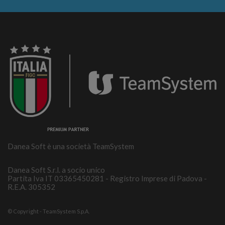
Danea Soft è una società TeamSystem
Danea Soft S.r.l. a socio unico
Partita Iva IT 03365450281 - Registro Imprese di Padova -
R.E.A. 305352
© Copyright - TeamSystem S.p.A.