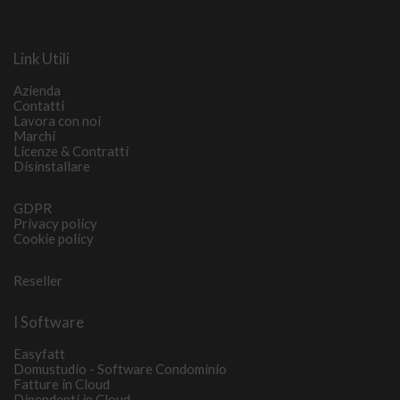
Link Utili
Azienda
Contatti
Lavora con noi
Marchi
Licenze & Contratti
Disinstallare
GDPR
Privacy policy
Cookie policy
Reseller
I Software
Easyfatt
Domustudio - Software Condominio
Fatture in Cloud
Dipendenti in Cloud