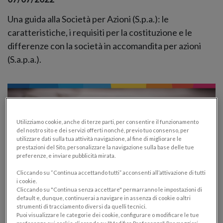
Una guida alla Società per Azioni (S.p.a.): le
caratteristiche, i requisiti per la costituzione e le
differenze con la società in accomandita per azioni
(S.a.p.a.).
Utilizziamo cookie, anche di terze parti, per consentire il funzionamento
del nostro sito e dei servizi offerti nonché, previo tuo consenso, per
utilizzare dati sulla tua attività navigazione, al fine di migliorare le
prestazioni del Sito, personalizzare la navigazione sulla base delle tue
preferenze, e inviare pubblicità mirata.
Cliccando su “Continua accettando tutti” acconsenti all’attivazione di tutti
i cookie.
Cliccando su "Continua senza accettare" permarranno le impostazioni di
default e, dunque, continuerai a navigare in assenza di cookie o altri
strumenti di tracciamento diversi da quelli tecnici.
Reverse Charge (inversione contabile):
Puoi visualizzare le categorie dei cookie, configurare o modificare le tue