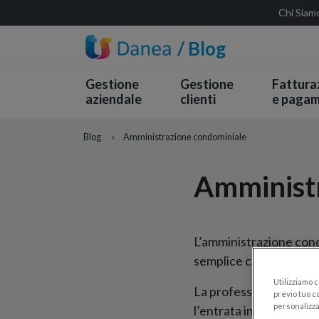
Chi Siam
/ Blog
Gestione
Gestione
Fattura
aziendale
clienti
e pagam
Blog
›
Amministrazione condominiale
Amminist
L’amministrazione cond
semplice come quella 
Utilizziamo 
La professione di ammi
previo tuo co
personalizza
l’entrata in vigore dell