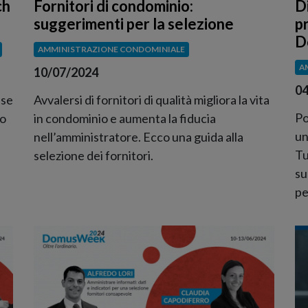
ch
Fornitori di condominio:
D
suggerimenti per la selezione
p
D
AMMINISTRAZIONE CONDOMINIALE
A
10/07/2024
04
sse
Avvalersi di fornitori di qualità migliora la vita
Po
to
in condominio e aumenta la fiducia
un
nell’amministratore. Ecco una guida alla
Tu
selezione dei fornitori.
su
pe