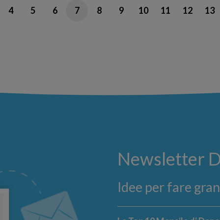
4
5
6
7
8
9
10
11
12
13
Newsletter 
Idee per fare gra