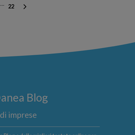
…
22
Danea Blog
ndi imprese