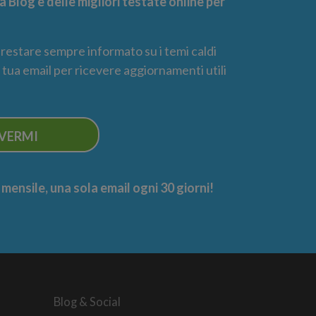
 Blog e delle migliori testate online per
r restare sempre informato su i temi caldi
la tua email per ricevere aggiornamenti utili
IVERMI
ensile, una sola email ogni 30 giorni!
Blog & Social