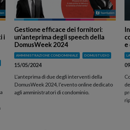
Gestione efficace dei fornitori:
I
 i
un’anteprima degli speech della
c
DomusWeek 2024
e 
AMMINISTRAZIONE CONDOMINIALE
DOMUSTUDIO
L
15/05/2024
09
L’anteprima di due degli interventi della
Co
DomusWeek 2024, l’evento online dedicato
de
la
agli amministratori di condominio.
pr
ri
a