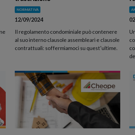
NORMATIVA
A
12/09/2024
02
one
Il regolamento condominiale può contenere
Un
al suo interno clausole assembleari e clausole
co
contrattuali: soffermiamoci su quest’ultime.
co
de