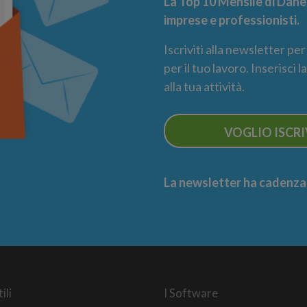
La Top 10 Mensile di Danea
imprese e professionisti.
Iscriviti alla newsletter pe
per il tuo lavoro. Inserisci 
alla tua attività.
VOGLIO ISCR
La newsletter ha cadenza m
ili
I Software