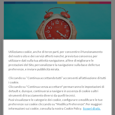
Utilizziamo cookie, anche di terze parti, per consentire il funzionamento
del nostro sito e dei servizi offerti nonché, previo tuo consenso, per
utilizzare dati sulla tua attività navigazione, al fine di migliorare le
prestazioni del Sito, personalizzare la navigazione sulla base delle tue
Ora legale: pro e contro per imprese e
preferenze, e inviare pubblicità mirata.
persone in vista dell’addio del 2021
Cliccando su “Continua accettando tutti” acconsenti all’attivazione di tutti
i cookie.
DANEA
Cliccando su "Continua senza accettare" permarranno le impostazioni di
default e, dunque, continuerai a navigare in assenza di cookie o altri
23/05/2019
strumenti di tracciamento diversi da quelli tecnici.
Puoi visualizzare le categorie dei cookie, configurare o modificare le tue
Dal 2021 diremo addio al cambio dell’ora, una breve
preferenze sui cookie cliccando su "Modifica Preferenze". Per maggiori
informazioni sui cookie, consulta la nostra Cookie Policy.
Scopri di più.
analisi di pro e contro per persone e imprese