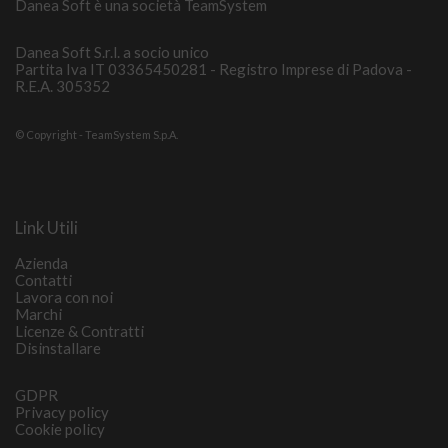
Danea Soft è una società TeamSystem
Danea Soft S.r.l. a socio unico
Partita Iva IT 03365450281 - Registro Imprese di Padova -
R.E.A. 305352
© Copyright - TeamSystem S.p.A.
Link Utili
Azienda
Contatti
Lavora con noi
Marchi
Licenze & Contratti
Disinstallare
GDPR
Privacy policy
Cookie policy