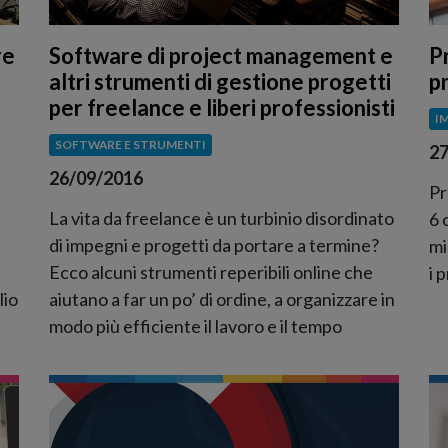
re
Software di project management e
P
o
altri strumenti di gestione progetti
pr
per freelance e liberi professionisti
I
SOFTWARE E STRUMENTI
27
26/09/2016
Pr
La vita da freelance è un turbinio disordinato
6 
di impegni e progetti da portare a termine?
mi
Ecco alcuni strumenti reperibili online che
i p
lio
aiutano a far un po’ di ordine, a organizzare in
modo più efficiente il lavoro e il tempo