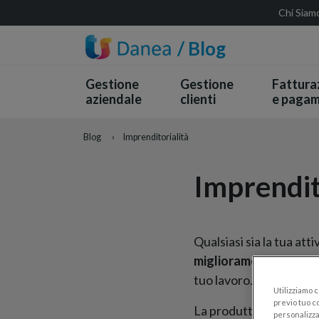
Chi Siam
/ Blog
Gestione
Gestione
Fattura
aziendale
clienti
e pagam
Blog
›
Imprenditorialità
Imprendit
Qualsiasi sia la tua att
miglioramento continu
tuo lavoro.
Utilizziamo 
previo tuo co
La produttività può sti
personalizza