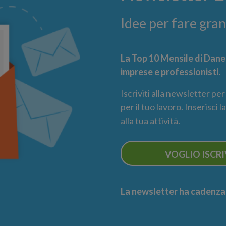
Idee per fare gra
La Top 10 Mensile di Danea
imprese e professionisti.
Iscriviti alla newsletter pe
per il tuo lavoro. Inserisci 
alla tua attività.
VOGLIO ISCR
La newsletter ha cadenza m