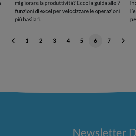
a
migliorare la produttività? Ecco la guida alle 7
in
funzioni di excel per velocizzare le operazioni
l’
più basilari.
pe
1
2
3
4
5
6
7
Newsletter 