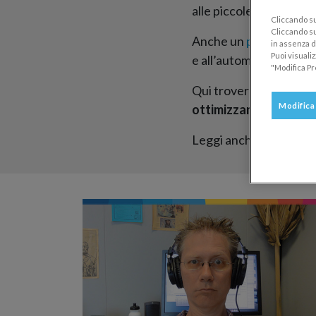
alle piccole ottimizzazi
Cliccando su 
Cliccando su
Anche un
programma g
in assenza di
Puoi visuali
e all’automatizzazione 
"Modifica Pr
Qui troverai molti cons
Modifica
ottimizzando i risulta
Leggi anche la guida al