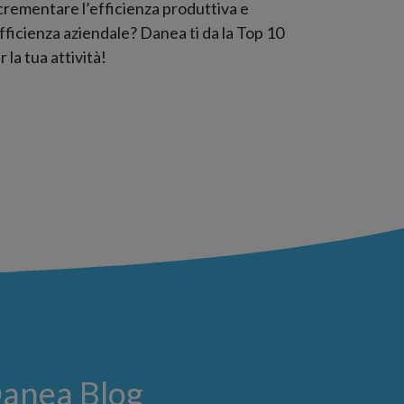
crementare l’efficienza produttiva e
efficienza aziendale? Danea ti da la Top 10
r la tua attività!
Danea Blog