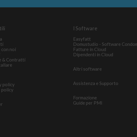
ili
I Software
a
Easyfatt
ti
Domustudio - Software Condo
 con noi
Fatture in Cloud
i
Dipendenti in Cloud
e & Contratti
tallare
Altri software
Assistenza e Supporto
y policy
 policy
Formazione
Guide per PMI
er