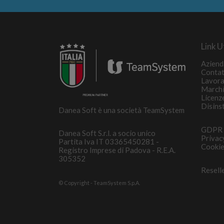
Link Ut
Aziend
Contat
Lavora
March
Licenz
Disins
Danea Soft è una società TeamSystem
GDPR
Danea Soft S.r.l. a socio unico
Privac
Partita Iva IT 03365450281 -
Cookie
Registro Imprese di Padova - R.E.A.
305352
Resell
© Copyright - TeamSystem S.p.A.