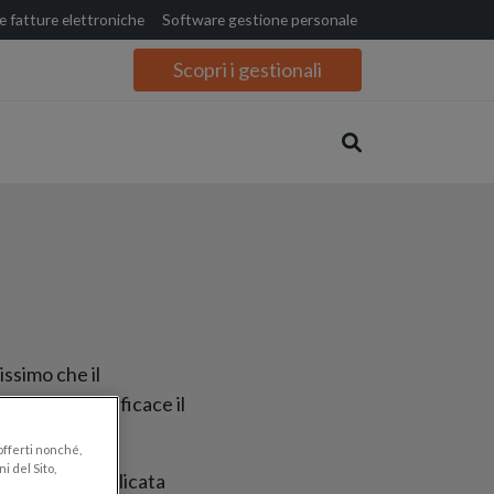
 fatture elettroniche
Software gestione personale
Scopri i gestionali
issimo che il
 rendere più efficace il
 offerti nonché,
i del Sito,
ndale più complicata