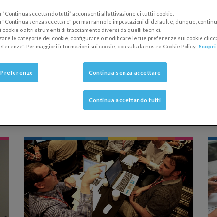
oni delle attività che sembrano più banali.
“Continua accettando tutti” acconsenti all’attivazione di tutti i cookie.
 "Continua senza accettare" permarranno le impostazioni di default e, dunque, continu
estionale
può aiutarti notevolmente, grazie alle molteplici
 cookie o altri strumenti di tracciamento diversi da quelli tecnici.
zzare le categorie dei cookie, configurare o modificare le tue preferenze sui cookie clic
di diverse operazioni.
eferenze". Per maggiori informazioni sui cookie, consulta la nostra Cookie Policy.
Scopri 
igli per
migliorare il tuo modo di lavorare riducendo lo s
 Preferenze
Continua senza accettare
ti
.
la
produttività e organizzazione del lavoro
.
Continua accettando tutti