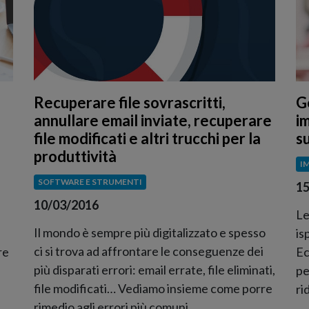
Recuperare file sovrascritti,
G
annullare email inviate, recuperare
i
file modificati e altri trucchi per la
s
produttività
I
SOFTWARE E STRUMENTI
15
10/03/2016
Le
Il mondo è sempre più digitalizzato e spesso
is
ci si trova ad affrontare le conseguenze dei
re
Ec
più disparati errori: email errate, file eliminati,
pe
file modificati… Vediamo insieme come porre
ri
rimedio agli errori più comuni