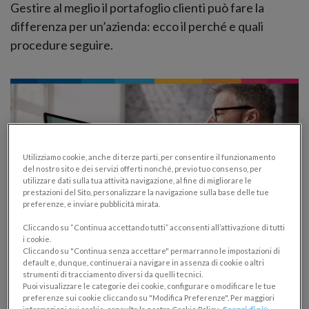
Gestire al meglio il portafoglio clienti può fare la
differenza per un’azienda: ecco il perché e quali
procedure seguire.
Utilizziamo cookie, anche di terze parti, per consentire il funzionamento
del nostro sito e dei servizi offerti nonché, previo tuo consenso, per
utilizzare dati sulla tua attività navigazione, al fine di migliorare le
prestazioni del Sito, personalizzare la navigazione sulla base delle tue
preferenze, e inviare pubblicità mirata.
Cliccando su “Continua accettando tutti” acconsenti all’attivazione di tutti
i cookie.
Cliccando su "Continua senza accettare" permarranno le impostazioni di
Fattura elettronica con dichiarazione
default e, dunque, continuerai a navigare in assenza di cookie o altri
d’intento: come si compila e un esempio
strumenti di tracciamento diversi da quelli tecnici.
Puoi visualizzare le categorie dei cookie, configurare o modificare le tue
preferenze sui cookie cliccando su "Modifica Preferenze". Per maggiori
FATTURAZIONE ELETTRONICA