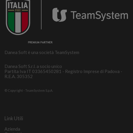
Danea Soft è una società TeamSystem
Danea Soft S.r.l. a socio unico
Partita Iva IT 03365450281 - Registro Imprese di Padova -
R.E.A. 305352
© Copyright - TeamSystem S.p.A.
Link Utili
Azienda