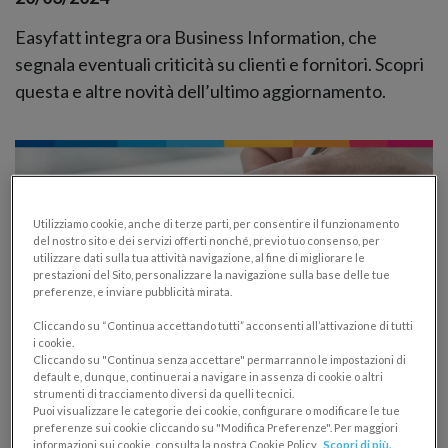
Easyfatt integra ora Business Information, che
segnala eventuali criticità su clienti e fornitori. Scopri
questa e altre novità dell’ultimo aggiornamento.
Utilizziamo cookie, anche di terze parti, per consentire il funzionamento
del nostro sito e dei servizi offerti nonché, previo tuo consenso, per
utilizzare dati sulla tua attività navigazione, al fine di migliorare le
prestazioni del Sito, personalizzare la navigazione sulla base delle tue
preferenze, e inviare pubblicità mirata.
Cliccando su “Continua accettando tutti” acconsenti all’attivazione di tutti
i cookie.
Cliccando su "Continua senza accettare" permarranno le impostazioni di
default e, dunque, continuerai a navigare in assenza di cookie o altri
Registro anagrafe condominiale: cos’è,
strumenti di tracciamento diversi da quelli tecnici.
Puoi visualizzare le categorie dei cookie, configurare o modificare le tue
cosa contiene e come si gestisce
preferenze sui cookie cliccando su "Modifica Preferenze". Per maggiori
informazioni sui cookie, consulta la nostra Cookie Policy.
Scopri di più.