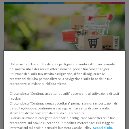
Utilizziamo cookie, anche di terze parti, per consentire il funzionamento
del nostro sito e dei servizi offerti nonché, previo tuo consenso, per
utilizzare dati sulla tua attività navigazione, al fine di migliorare le
E-commerce in Italia: i trend per le PMI nel
prestazioni del Sito, personalizzare la navigazione sulla base delle tue
report di Casaleggio Associati
preferenze, e inviare pubblicità mirata.
Cliccando su “Continua accettando tutti” acconsenti all’attivazione di tutti
ECOMMERCE
REPORT E PREVISIONI
i cookie.
10/01/2022
Cliccando su "Continua senza accettare" permarranno le impostazioni di
default e, dunque, continuerai a navigare in assenza di cookie o altri
strumenti di tracciamento diversi da quelli tecnici.
L’e-commerce è diventato fondamentale nella
Puoi visualizzare le categorie dei cookie, configurare o modificare le tue
strategia delle aziende di ogni tipo, complici
preferenze sui cookie cliccando su "Modifica Preferenze". Per maggiori
informazioni sui cookie, consulta la nostra Cookie Policy.
Scopri di più.