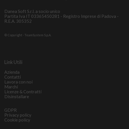
Danea Soft S.r.l. a socio unico
Partita Iva IT 03365450281 - Registro Imprese di Padova -
R.E.A. 305352
© Copyright - TeamSystem S.p.A.
Link Utili
Azienda
Contatti
Lavora con noi
Marchi
Licenze & Contratti
Disinstallare
GDPR
Privacy policy
Cookie policy