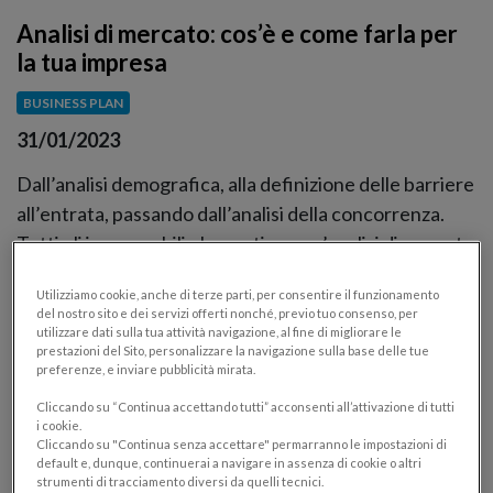
Analisi di mercato: cos’è e come farla per
la tua impresa
BUSINESS PLAN
31/01/2023
Dall’analisi demografica, alla definizione delle barriere
all’entrata, passando dall’analisi della concorrenza.
Tutti gli immancabili elementi per un’analisi di mercato
completa e funzionale.
Utilizziamo cookie, anche di terze parti, per consentire il funzionamento
del nostro sito e dei servizi offerti nonché, previo tuo consenso, per
utilizzare dati sulla tua attività navigazione, al fine di migliorare le
prestazioni del Sito, personalizzare la navigazione sulla base delle tue
preferenze, e inviare pubblicità mirata.
Cliccando su “Continua accettando tutti” acconsenti all’attivazione di tutti
i cookie.
Cliccando su "Continua senza accettare" permarranno le impostazioni di
default e, dunque, continuerai a navigare in assenza di cookie o altri
strumenti di tracciamento diversi da quelli tecnici.