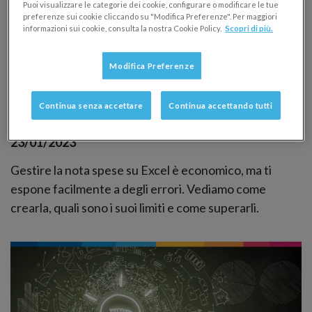
Puoi visualizzare le categorie dei cookie, configurare o modificare le tue
preferenze sui cookie cliccando su "Modifica Preferenze". Per maggiori
informazioni sui cookie, consulta la nostra Cookie Policy.
Scopri di più.
Modifica Preferenze
Nota spese su Excel: come si crea e quali
sono i suoi limiti
Continua senza accettare
Continua accettando tutti
GESTIONE DIPENDENTI
NOTA SPESE E RIMBORSI
23/01/2023
Gestire la nota spese su Excel è economico, ma ti
espone facilmente a degli errori. Vediamo come
crearla, quali sono i suoi limiti e come superarli.