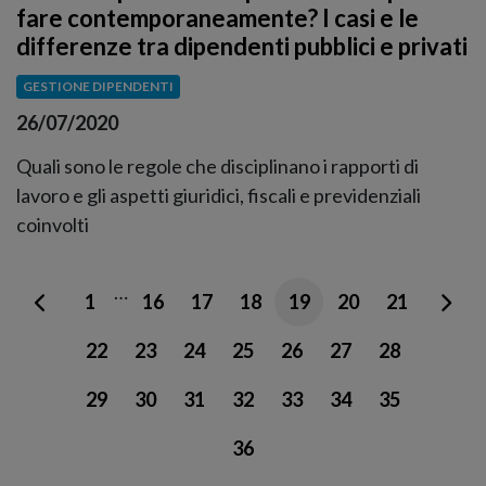
fare contemporaneamente? I casi e le
differenze tra dipendenti pubblici e privati
GESTIONE DIPENDENTI
26/07/2020
Quali sono le regole che disciplinano i rapporti di
lavoro e gli aspetti giuridici, fiscali e previdenziali
coinvolti
…
1
16
17
18
19
20
21
22
23
24
25
26
27
28
29
30
31
32
33
34
35
36