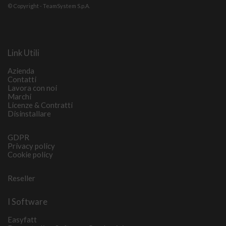
© Copyright - TeamSystem S.p.A.
Link Utili
Azienda
Contatti
Lavora con noi
Marchi
Licenze & Contratti
Disinstallare
GDPR
Privacy policy
Cookie policy
Reseller
I Software
Easyfatt