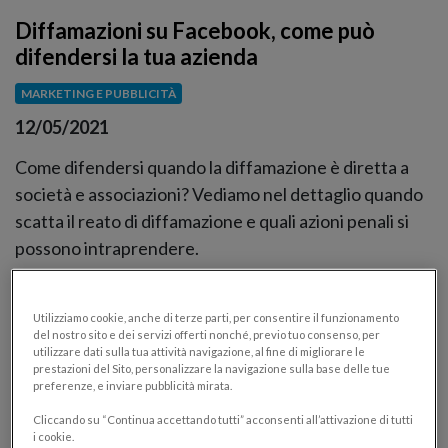
Diffamazioni su Facebook, come può
difendersi la tua azienda
MARKETING E PUBBLICITÀ
12/05/2021
Come difendersi quando la diffamazione è diretta a
società e associazioni? Vediamo nel dettaglio quando
scatta il reato di diffamazione e quali azioni penali si
possono intraprendere.
Utilizziamo cookie, anche di terze parti, per consentire il funzionamento
del nostro sito e dei servizi offerti nonché, previo tuo consenso, per
utilizzare dati sulla tua attività navigazione, al fine di migliorare le
prestazioni del Sito, personalizzare la navigazione sulla base delle tue
preferenze, e inviare pubblicità mirata.
Cliccando su “Continua accettando tutti” acconsenti all’attivazione di tutti
i cookie.