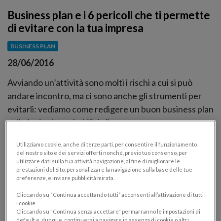
Business plan e i 6 pericoli che ti permette
di evitare con la tua impresa
BUSINESS PLAN
28/06/2016
Avviando un’attività sono molti i rischi a cui si può
andare incontro, ma ci sono anche gli strumenti per
evitarli: vediamo come redigere un buon business plan
e diminuire le probabilità di errore
Utilizziamo cookie, anche di terze parti, per consentire il funzionamento
del nostro sito e dei servizi offerti nonché, previo tuo consenso, per
utilizzare dati sulla tua attività navigazione, al fine di migliorare le
prestazioni del Sito, personalizzare la navigazione sulla base delle tue
preferenze, e inviare pubblicità mirata.
Cliccando su “Continua accettando tutti” acconsenti all’attivazione di tutti
i cookie.
Cliccando su "Continua senza accettare" permarranno le impostazioni di
default e, dunque, continuerai a navigare in assenza di cookie o altri