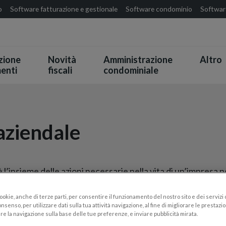
o
Software fatturazione e gestionale
Software condominio
Software
zione
Novità
Amministrazione
Altro
enti
fiscali
condominiale
aziendale
 l’insieme delle azioni necessarie nella vita di un’impresa
gli obiettivi
prefissati.
cookie, anche di terze parti, per consentire il funzionamento del nostro sito e dei servizi
l dire
prendere decisioni
, spesso anche difficili o controve
nsenso, per utilizzare dati sulla tua attività navigazione, al fine di migliorare le prestazion
re la navigazione sulla base delle tue preferenze, e inviare pubblicità mirata.
titutivi dell’impresa: persone, produzione, servizi e tecnol