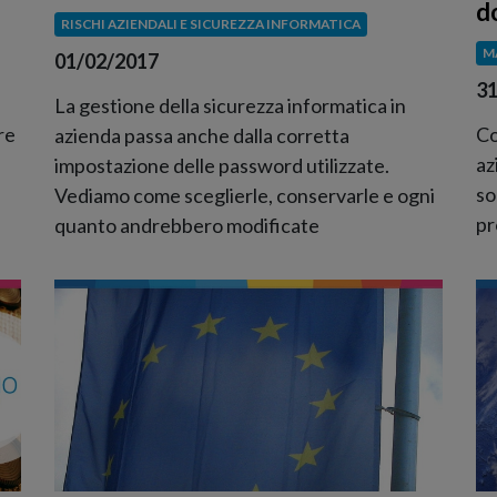
d
RISCHI AZIENDALI E SICUREZZA INFORMATICA
M
01/02/2017
31
La gestione della sicurezza informatica in
re
Co
azienda passa anche dalla corretta
az
impostazione delle password utilizzate.
so
Vediamo come sceglierle, conservarle e ogni
pr
quanto andrebbero modificate