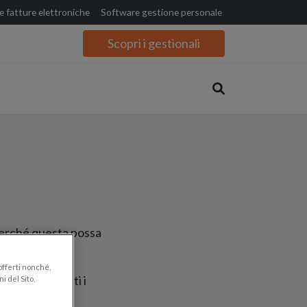
 fatture elettroniche
Software gestione personale
Scopri i gestionali
 perché questa possa
 offerti nonché,
rse, riguardanti i
i del Sito,
ogie.