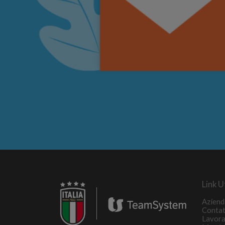
Link Ut
Aziend
Contat
Lavora