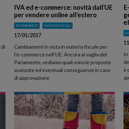
IVA ed e-commerce: novità dall’UE
E
per vendere online all’estero
g
e
ECOMMERCE
NOVITÀ FISCALI
E
17/01/2017
11
 di
Cambiamenti in vista in materia fiscale per
In
l’e-commerce nell’UE. Ancora al vaglio del
de
Parlamento, vediamo quali sono le proposte
e 
avanzate ed eventuali conseguenze in caso
ap
di approvazione