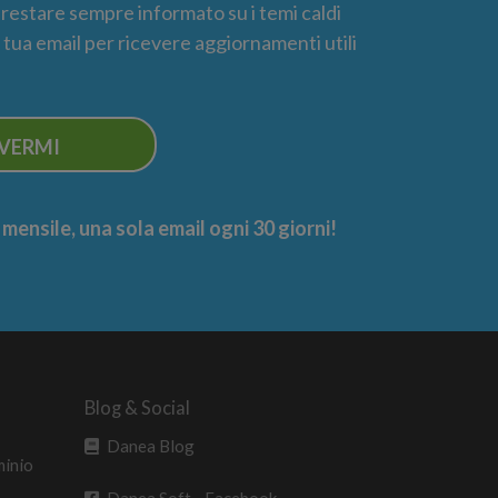
r restare sempre informato su i temi caldi
la tua email per ricevere aggiornamenti utili
IVERMI
ensile, una sola email ogni 30 giorni!
Blog & Social
Danea Blog
minio
Danea Soft - Facebook