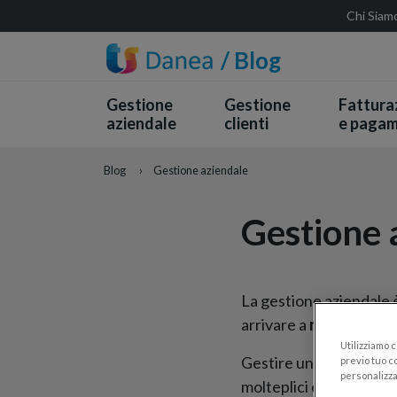
Chi Siam
/ Blog
Gestione
Gestione
Fattura
aziendale
clienti
e pagam
Blog
›
Gestione aziendale
Gestione 
La gestione aziendale è
arrivare a
raggiungere 
Utilizziamo 
Gestire un’azienda vuo
previo tuo co
personalizza
molteplici elementi cos