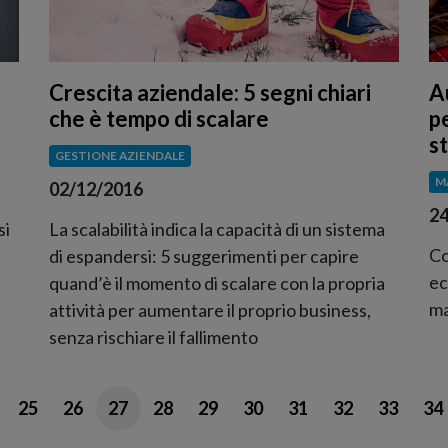
Crescita aziendale: 5 segni chiari
A
che è tempo di scalare
pe
s
GESTIONE AZIENDALE
M
02/12/2016
24
si
La scalabilità indica la capacità di un sistema
Co
di espandersi: 5 suggerimenti per capire
ec
quand’è il momento di scalare con la propria
ma
attività per aumentare il proprio business,
senza rischiare il fallimento
25
26
27
28
29
30
31
32
33
34