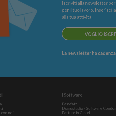
Iscriviti alla newsletter pe
per il tuo lavoro. Inserisci 
alla tua attività.
VOGLIO ISCR
La newsletter ha cadenza m
ili
I Software
a
Easyfatt
ti
Domustudio - Software Condo
 con noi
Fatture in Cloud