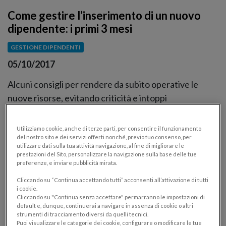
Come gestire l’inserimento di un nuovo
dipendente: i primi 3 mesi
GESTIONE DIPENDENTI
05/10/2017
Alcuni consigli per rendere da subito operative le
nuove risorse, evitando criticità e intoppi
Utilizziamo cookie, anche di terze parti, per consentire il funzionamento
del nostro sito e dei servizi offerti nonché, previo tuo consenso, per
utilizzare dati sulla tua attività navigazione, al fine di migliorare le
prestazioni del Sito, personalizzare la navigazione sulla base delle tue
preferenze, e inviare pubblicità mirata.
Cliccando su “Continua accettando tutti” acconsenti all’attivazione di tutti
i cookie.
Cliccando su "Continua senza accettare" permarranno le impostazioni di
default e, dunque, continuerai a navigare in assenza di cookie o altri
strumenti di tracciamento diversi da quelli tecnici.
Puoi visualizzare le categorie dei cookie, configurare o modificare le tue