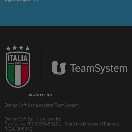
Danea Soft è una società TeamSystem
Danea Soft S.r.l. a socio unico
Partita Iva IT 03365450281 - Registro Imprese di Padova -
R.E.A. 305352