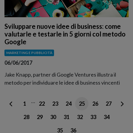
Sviluppare nuove idee di business: come
valutarle e testarle in 5 giorni col metodo
Google
MARKETING E PUBBLICITÀ
06/06/2017
Jake Knapp, partner di Google Ventures illustra il
metodo per individuare le idee di business vincenti
…
1
22
23
24
25
26
27
28
29
30
31
32
33
34
35
36