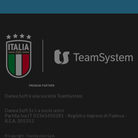
Danea Soft è una società TeamSystem
Danea Soft S.r.l. a socio unico
Partita Iva IT 03365450281 - Registro Imprese di Padova -
R.E.A. 305352
© Copyright - TeamSystem S.p.A.