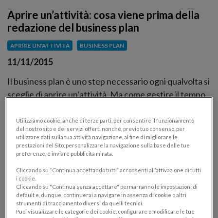
Aprire un’attività: cosa viene prima della
redazione del business plan
APRIRE UN'ATTIVITÀ
BUSINESS PLAN
11/11/2015
Il business plan è uno step necessario ogni qualvolta si
sceglie di aprire un’attività. Ma come gestire il tempo
che precede la redazione del business plan?
Utilizziamo cookie, anche di terze parti, per consentire il funzionamento
del nostro sito e dei servizi offerti nonché, previo tuo consenso, per
utilizzare dati sulla tua attività navigazione, al fine di migliorare le
prestazioni del Sito, personalizzare la navigazione sulla base delle tue
preferenze, e inviare pubblicità mirata.
Cliccando su “Continua accettando tutti” acconsenti all’attivazione di tutti
i cookie.
Cliccando su "Continua senza accettare" permarranno le impostazioni di
default e, dunque, continuerai a navigare in assenza di cookie o altri
strumenti di tracciamento diversi da quelli tecnici.
Puoi visualizzare le categorie dei cookie, configurare o modificare le tue