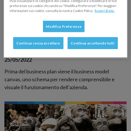
Puoi visualizzare le categorie dei cookie, configurare o modificare le tue
preferenze sui cookie cliccando su "Modifica Preferenze". Per maggiori
informazioni sui cookie, consulta la nostra Cookie Policy.
Scopri di più.
Modifica Preferenze
Business model canvas, lo schema
semplice per ogni modello di business
Continua senza accettare
Continua accettando tutti
BUSINESS PLAN
25/05/2022
Prima del business plan viene il business model
canvas, uno schema per rendere comprensibile e
visuale il funzionamento dell’azienda.