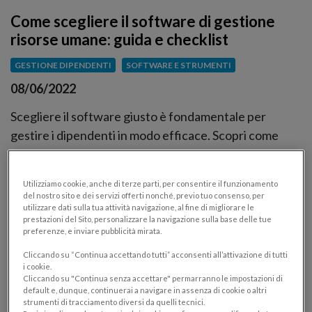
Come scegliere il software di gestione
risorse umane: guida e checklist
GESTIONE DIPENDENTI
SOFTWARE E STRUMENTI
08/06/2022
Scegliere il software giusto è fondamentale per
gestire i dipendenti in modo efficace. Scopri come
prendere la scelta migliore: leggi la guida e scarica la
checklist.
Utilizziamo cookie, anche di terze parti, per consentire il funzionamento
del nostro sito e dei servizi offerti nonché, previo tuo consenso, per
utilizzare dati sulla tua attività navigazione, al fine di migliorare le
prestazioni del Sito, personalizzare la navigazione sulla base delle tue
preferenze, e inviare pubblicità mirata.
Cliccando su “Continua accettando tutti” acconsenti all’attivazione di tutti
i cookie.
Cliccando su "Continua senza accettare" permarranno le impostazioni di
default e, dunque, continuerai a navigare in assenza di cookie o altri
strumenti di tracciamento diversi da quelli tecnici.