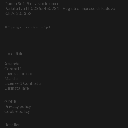
Danea Soft S.r.l. a socio unico
Partita Iva IT 03365450281 - Registro Imprese di Padova -
R.E.A. 305352
© Copyright - TeamSystem S.p.A.
Link Utili
Azienda
Contatti
Lavora con noi
Marchi
Licenze & Contratti
Disinstallare
GDPR
Privacy policy
Cookie policy
Reseller