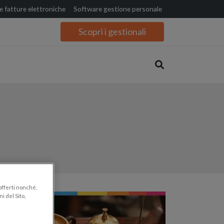
 fatture elettroniche
Software gestione personale
Scopri i gestionali
 offerti nonché,
i del Sito,