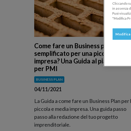
Cliccando su
in assenza di
Puoi visuali
"Modifica Pr
Modifica
Come fare un Business plan
semplificato per una piccola medi
impresa? Una Guida al piano ridot
per PMI
BUSINESS PLAN
04/11/2021
La Guida a come fare un Business Plan per 
piccola e media impresa. Una guida passo
passo alla redazione del tuo progetto
imprenditoriale.