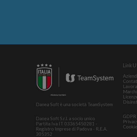
Link Ut
Aziend
Contat
Lavora
March
Licenz
Disins
Danea Soft è una società TeamSystem
GDPR
Danea Soft S.r.l. a socio unico
Privac
Partita Iva IT 03365450281 -
Cookie
Registro Imprese di Padova - R.E.A.
305352