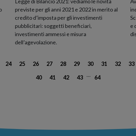
Legge di Bilancio 2021: vediamo le novità
Av
o
previste per gli anni 2021 e 2022 in merito al
in
credito d’imposta per gli investimenti
Sc
pubblicitari: soggetti beneficiari,
e 
investimenti ammessi e misura
di
dell’agevolazione.
24
25
26
27
28
29
30
31
32
33
…
40
41
42
43
64