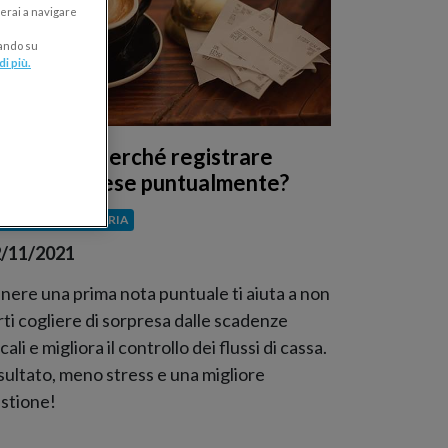
erai a navigare
cando su
di più.
rima nota: perché registrare
cquisti e spese puntualmente?
ESTIONE FINANZIARIA
/11/2021
nere una prima nota puntuale ti aiuta a non
rti cogliere di sorpresa dalle scadenze
scali e migliora il controllo dei flussi di cassa.
sultato, meno stress e una migliore
stione!