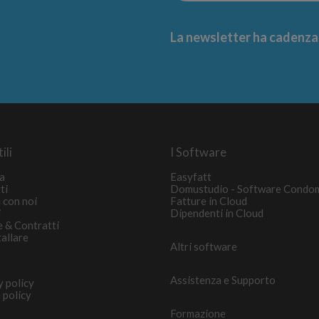
La newsletter ha cadenza m
ili
I Software
a
Easyfatt
ti
Domustudio - Software Condo
 con noi
Fatture in Cloud
i
Dipendenti in Cloud
e & Contratti
tallare
Altri software
Assistenza e Supporto
y policy
 policy
Formazione