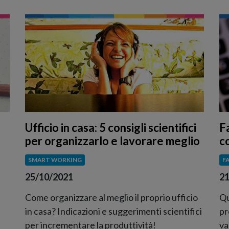
Ufficio in casa: 5 consigli scientifici
F
per organizzarlo e lavorare meglio
c
SMART WORKING
F
25/10/2021
21
Come organizzare al meglio il proprio ufficio
Qu
in casa? Indicazioni e suggerimenti scientifici
pr
per incrementare la produttività!
va