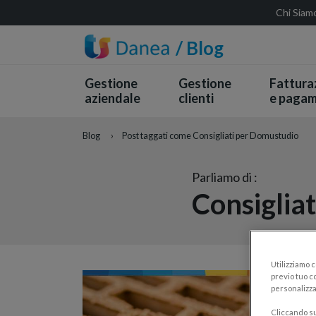
Chi Siam
/ Blog
Gestione
Gestione
Fattura
aziendale
clienti
e pagam
Blog
›
Post taggati come Consigliati per Domustudio
Parliamo di :
Consiglia
Utilizziamo 
previo tuo co
personalizza
Cliccando su 