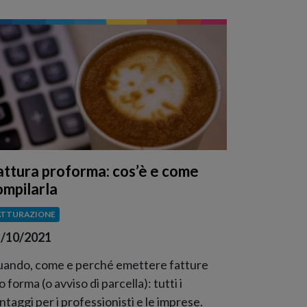
attura proforma: cos’è e come
ompilarla
ATTURAZIONE
/10/2021
ando, come e perché emettere fatture
o forma (o avviso di parcella): tutti i
ntaggi per i professionisti e le imprese.