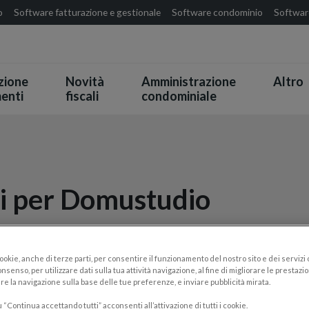
o
Software fatturazione e gestionale
Software condominio
Software
zione
Novità
Amministrazione
Altro
enti
fiscali
condominiale
ti per Domustudio
cookie, anche di terze parti, per consentire il funzionamento del nostro sito e dei servizi
nsenso, per utilizzare dati sulla tua attività navigazione, al fine di migliorare le prestazion
re la navigazione sulla base delle tue preferenze, e inviare pubblicità mirata.
“Continua accettando tutti” acconsenti all’attivazione di tutti i cookie.